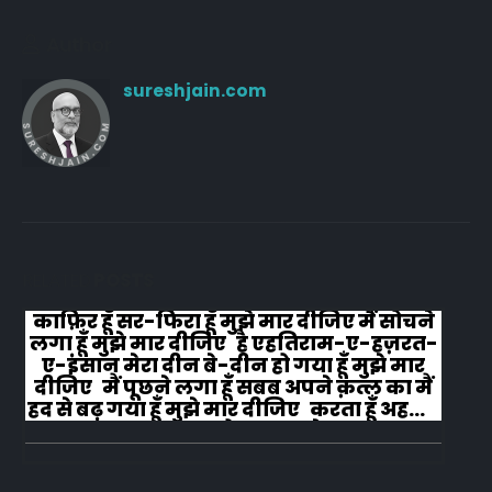
Author
sureshjain.com
RELATED
POSTS
काफ़िर हूँ सर-फिरा हूँ मुझे मार दीजिए मैं सोचने
लगा हूँ मुझे मार दीजिए है एहतिराम-ए-हज़रत-
ए-इंसान मेरा दीन बे-दीन हो गया हूँ मुझे मार
दीजिए मैं पूछने लगा हूँ सबब अपने क़त्ल का मैं
हद से बढ़ गया हूँ मुझे मार दीजिए करता हूँ अहल-
ए-जुब्बा-ओ-दस्तार से...