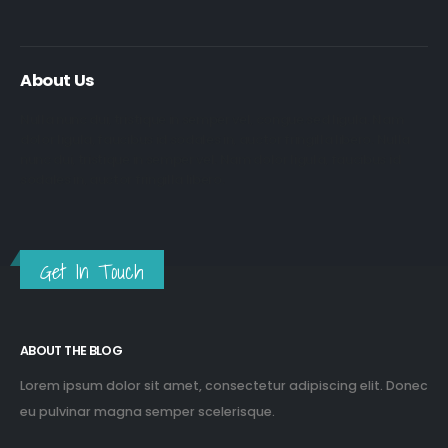
About Us
Nulla nunc dui, tristique in semper vel, congue sed ligula. Nam
dolor ligula, faucibus id sodales in, auctor fringilla libero. Nulla
nunc dui, tristique in semper vel. Nam dolor ligula, faucibus id
sodales in, auctor fringilla libero.
Get In Touch
ABOUT THE BLOG
Lorem ipsum dolor sit amet, consectetur adipiscing elit. Donec
eu pulvinar magna semper scelerisque.