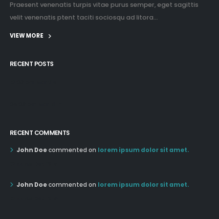
Praesent venenatis turpis vitae purus semper, eget sagittis
velit venenatis ptent taciti sociosqu ad litora...
VIEW MORE
RECENT POSTS
12:03 pm Mar 21st
05:03 pm Mar 18th
RECENT COMMENTS
John Doe
commented on
lorem ipsum dolor sit amet.
12:55 AM Dec 19th
John Doe
commented on
lorem ipsum dolor sit amet.
12:55 AM Dec 19th