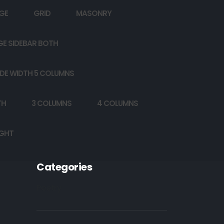
GE
GRID
MASONRY
GE SIDEBAR BOTH
DE WIDTH 5 COLUMNS
TH
3 COLUMNS
4 COLUMNS
IGHT
Categories
Poetry