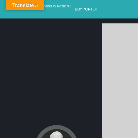
Translate »
Kindness in Action !
BUY PORTO!