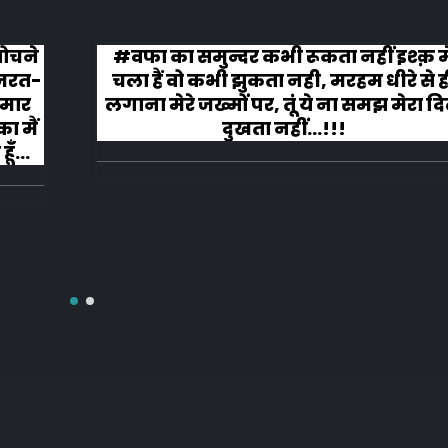
 सोचने
#वफा का समुन्दर कभी रूकता नहीं इश्क़ म
ज़रत-
चला हैं वो कभी झुकता नही, मरहम धीरे से ह
 मार
लगाना मेरे जख्मों पर, तूं ये ना समझ मेरा द
ा मैं
दुखता नहीं...!!!
ूँ