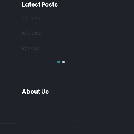
Latest Posts
21/03/2026
09/10/2024
18/03/2026
09/10/2024
10/10/2024
09/10/2024
About Us
Nulla nunc dui, tristique in semper
vel, congue sed ligula. Nam dolor
ligula, faucibus id sodales in,
auctor fringilla libero. Nulla nunc