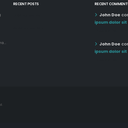
RECENT POSTS
RECENT COMMENT
John Doe
co
g
12:03 pm Mar 21st
ipsum dolor sit
05:03 pm Mar 18th
12:55 AM Dec 19th
a...
John Doe
co
ipsum dolor sit
12:55 AM Dec 19th
d.