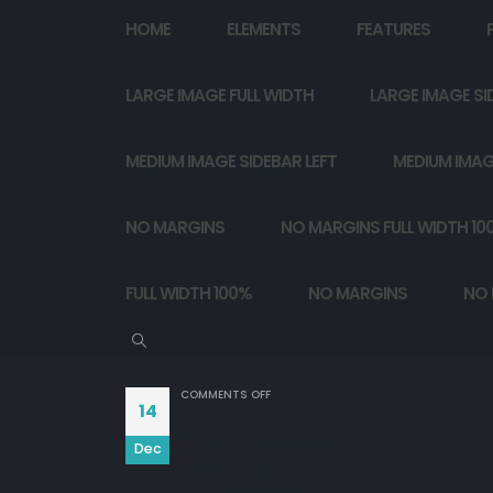
HOME
ELEMENTS
FEATURES
LARGE IMAGE FULL WIDTH
LARGE IMAGE SI
MEDIUM IMAGE SIDEBAR LEFT
MEDIUM IMAG
NO MARGINS
NO MARGINS FULL WIDTH 10
FULL WIDTH 100%
NO MARGINS
NO 
ON
COMMENTS OFF
14
सिर्फ छू कर बहक जाने को नही...

Dec
उतर कर रूह में,
