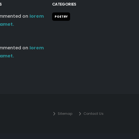
S
CATEGORIES
mmented on
lorem
POETRY
 amet.
mmented on
lorem
 amet.
Sitemap
Contact Us