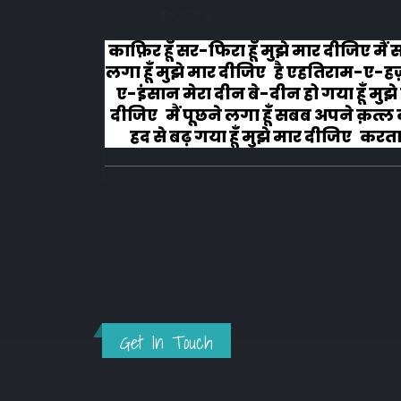
RELATED
POSTS
लोग रोने
काफ़िर हूँ सर-फिरा हूँ मुझे मार दीजिए मैं
लगा हूँ मुझे मार दीजिए है एहतिराम-ए-ह
ए-इंसान मेरा दीन बे-दीन हो गया हूँ मुझे
दीजिए मैं पूछने लगा हूँ सबब अपने क़त्ल क
हद से बढ़ गया हूँ मुझे मार दीजिए करता ह
अहल-ए-जुब्बा-ओ-दस्तार से...
Get In Touch