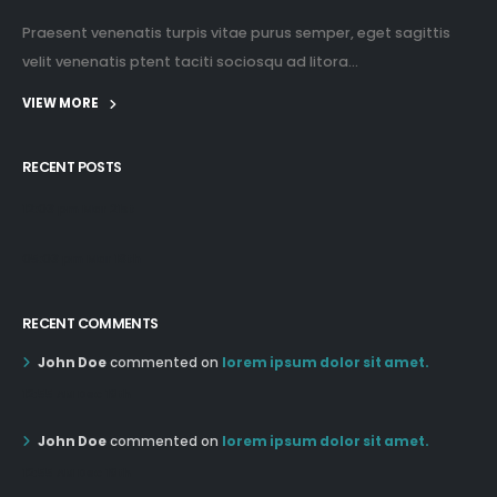
Praesent venenatis turpis vitae purus semper, eget sagittis
velit venenatis ptent taciti sociosqu ad litora...
VIEW MORE
RECENT POSTS
12:03 pm Mar 21st
05:03 pm Mar 18th
RECENT COMMENTS
John Doe
commented on
lorem ipsum dolor sit amet.
12:55 AM Dec 19th
John Doe
commented on
lorem ipsum dolor sit amet.
12:55 AM Dec 19th