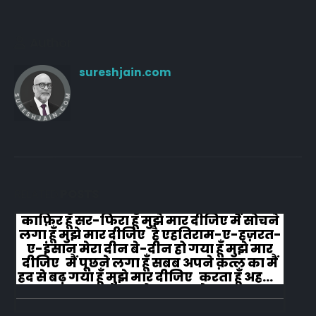
Author
sureshjain.com
RELATED
POSTS
काफ़िर हूँ सर-फिरा हूँ मुझे मार दीजिए मैं सोचने
लगा हूँ मुझे मार दीजिए है एहतिराम-ए-हज़रत-
ए-इंसान मेरा दीन बे-दीन हो गया हूँ मुझे मार
दीजिए मैं पूछने लगा हूँ सबब अपने क़त्ल का मैं
हद से बढ़ गया हूँ मुझे मार दीजिए करता हूँ अहल-
ए-जुब्बा-ओ-दस्तार से...