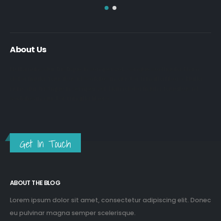
About Us
Nulla nunc dui, tristique in semper vel, congue sed ligula. Nam
dolor ligula, faucibus id sodales in, auctor fringilla libero. Nulla
nunc dui, tristique in semper vel. Nam dolor ligula, faucibus id
sodales in, auctor fringilla libero.
Get In Touch
ABOUT THE BLOG
Lorem ipsum dolor sit amet, consectetur adipiscing elit. Donec
eu pulvinar magna semper scelerisque.