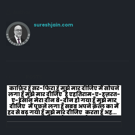
Author
sureshjain.com
RELATED
POSTS
काफ़िर हूँ सर-फिरा हूँ मुझे मार दीजिए मैं सोचने
लगा हूँ मुझे मार दीजिए है एहतिराम-ए-हज़रत-
ए-इंसान मेरा दीन बे-दीन हो गया हूँ मुझे मार
दीजिए मैं पूछने लगा हूँ सबब अपने क़त्ल का मैं
हद से बढ़ गया हूँ मुझे मार दीजिए करता हूँ अहल-
ए-जुब्बा-ओ-दस्तार से...