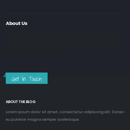
About Us
Nulla nunc dui, tristique in semper vel, congue sed ligula. Nam
dolor ligula, faucibus id sodales in, auctor fringilla libero. Nulla
nunc dui, tristique in semper vel. Nam dolor ligula, faucibus id
sodales in, auctor fringilla libero.
Get In Touch
ABOUT THE BLOG
Lorem ipsum dolor sit amet, consectetur adipiscing elit. Donec
eu pulvinar magna semper scelerisque.