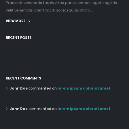
Praesent venenatis turpis vitae purus semper, eget sagittis
velit venenatis ptent taciti sociosqu ad litora...
VIEW MORE
RECENT POSTS
12:03 pm Mar 21st
05:03 pm Mar 18th
RECENT COMMENTS
John Doe
commented on
lorem ipsum dolor sit amet.
12:55 AM Dec 19th
John Doe
commented on
lorem ipsum dolor sit amet.
12:55 AM Dec 19th