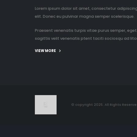
Lorem ipsum dolor sit amet, consectetur adipiscin
elit. Donec eu pulvinar magna semper scelerisque.
Praesent venenatis turpis vitae purus semper, eget
sagittis velit venenatis ptent taciti sociosqu ad litor
VIEW MORE
© copyright 2025. All Rights Reserve