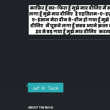
ए मैं सोचने
#वफा का समुन्दर कभी रूकता नहीं इश
म-ए-हज़रत-
चला हैं वो कभी झुकता नही, मरहम धीरे
 मुझे मार
लगाना मेरे जख्मों पर, तूं ये ना समझ म
त्ल का मैं
दुखता नहीं...!!!
करता हूँ
...
Get In Touch
ABOUT THE BLOG