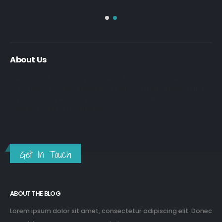
About Us
Nulla nunc dui, tristique in semper vel, congue sed ligula. Nam
dolor ligula, faucibus id sodales in, auctor fringilla libero. Nulla
nunc dui, tristique in semper vel. Nam dolor ligula, faucibus id
sodales in, auctor fringilla libero.
Get In Touch
ABOUT THE BLOG
Lorem ipsum dolor sit amet, consectetur adipiscing elit. Donec
eu pulvinar magna semper scelerisque.