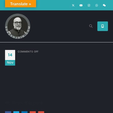
Translate »
ON
COMMENTS OFF
14
Nov
पोथी पढ़ि-पढ़ि जग मुवा, पंडित भया न कोइ। 

ढाई आखर प्रेम का, पढ़ै सो पंडित होइ॥ 

कबीर दास
Share this post