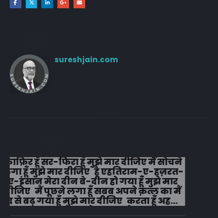
Author
sureshjain.com
RELATED
POSTS
#वफा का समुन्दर कभी रूकता नहीं इश्क़ मे
चला हैं वो कभी झुकता नही, मरहम धीरे से ही
लगाना मेरे जख्मों पर, तूं ये ना समझ मेरा दिल
दुखता नहीं...!!!