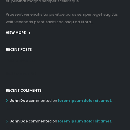
Praesent venenatis turpis vitae purus semper, eget sagittis
velit venenatis ptent taciti sociosqu ad litora...
VIEW MORE
RECENT POSTS
12:03 pm Mar 21st
05:03 pm Mar 18th
RECENT COMMENTS
John Doe
commented on
lorem ipsum dolor sit amet.
12:55 AM Dec 19th
John Doe
commented on
lorem ipsum dolor sit amet.
12:55 AM Dec 19th