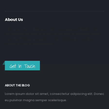
About Us
Nulla nunc dui, tristique in semper vel, congue sed ligula. Nam
dolor ligula, faucibus id sodales in, auctor fringilla libero. Nulla
nunc dui, tristique in semper vel. Nam dolor ligula, faucibus id
sodales in, auctor fringilla libero.
Get In Touch
ABOUT THE BLOG
Lorem ipsum dolor sit amet, consectetur adipiscing elit. Donec
eu pulvinar magna semper scelerisque.