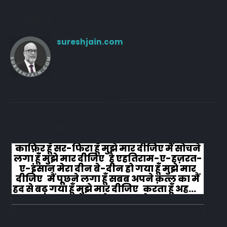
Author
sureshjain.com
RELATED
POSTS
काफ़िर हूँ सर-फिरा हूँ मुझे मार दीजिए मैं सोचने
लगा हूँ मुझे मार दीजिए है एहतिराम-ए-हज़रत-
ए-इंसान मेरा दीन बे-दीन हो गया हूँ मुझे मार
दीजिए मैं पूछने लगा हूँ सबब अपने क़त्ल का मैं
हद से बढ़ गया हूँ मुझे मार दीजिए करता हूँ अहल-
ए-जुब्बा-ओ-दस्तार से...