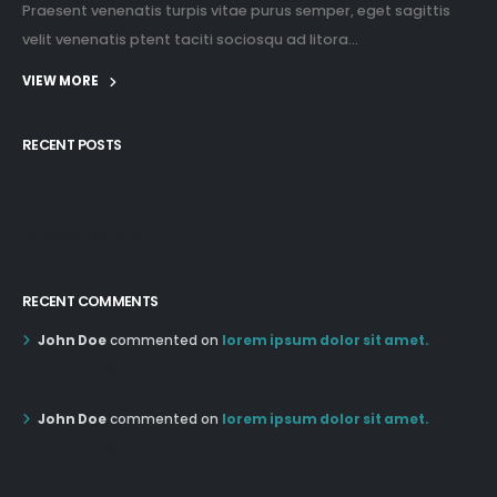
Praesent venenatis turpis vitae purus semper, eget sagittis
velit venenatis ptent taciti sociosqu ad litora...
VIEW MORE
RECENT POSTS
12:03 pm Mar 21st
05:03 pm Mar 18th
RECENT COMMENTS
John Doe
commented on
lorem ipsum dolor sit amet.
12:55 AM Dec 19th
John Doe
commented on
lorem ipsum dolor sit amet.
12:55 AM Dec 19th