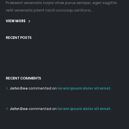
Praesent venenatis turpis vitae purus semper, eget sagittis
velit venenatis ptent taciti sociosqu ad litora...
VIEW MORE
RECENT POSTS
12:03 pm Mar 21st
05:03 pm Mar 18th
RECENT COMMENTS
John Doe
commented on
lorem ipsum dolor sit amet.
12:55 AM Dec 19th
John Doe
commented on
lorem ipsum dolor sit amet.
12:55 AM Dec 19th