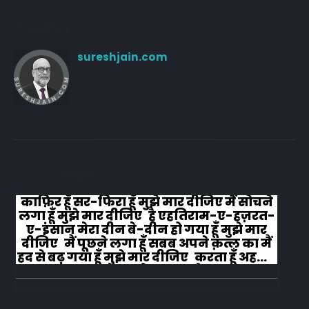
Author
sureshjain.com
RELATED
POSTS
काफ़िर हूँ सर-फिरा हूँ मुझे मार दीजिए मैं सोचने
लगा हूँ मुझे मार दीजिए है एहतिराम-ए-हज़रत-
ए-इंसान मेरा दीन बे-दीन हो गया हूँ मुझे मार
दीजिए मैं पूछने लगा हूँ सबब अपने क़त्ल का मैं
हद से बढ़ गया हूँ मुझे मार दीजिए करता हूँ अहल-
ए-जुब्बा-ओ-दस्तार से...