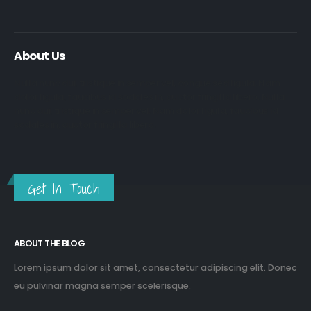
About Us
Nulla nunc dui, tristique in semper vel, congue sed ligula. Nam
dolor ligula, faucibus id sodales in, auctor fringilla libero. Nulla
nunc dui, tristique in semper vel. Nam dolor ligula, faucibus id
sodales in, auctor fringilla libero.
Get In Touch
ABOUT THE BLOG
Lorem ipsum dolor sit amet, consectetur adipiscing elit. Donec
eu pulvinar magna semper scelerisque.