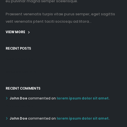
eu pulvinar magna semper scelerisque.
Praesent venenatis turpis vitae purus semper, eget sagittis
velit venenatis ptent taciti sociosqu ad litora...
VIEW MORE
RECENT POSTS
12:03 pm Mar 21st
05:03 pm Mar 18th
RECENT COMMENTS
John Doe
commented on
lorem ipsum dolor sit amet.
12:55 AM Dec 19th
John Doe
commented on
lorem ipsum dolor sit amet.
12:55 AM Dec 19th