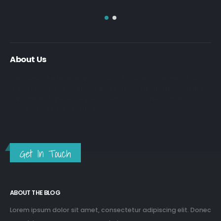
About Us
Nulla nunc dui, tristique in semper vel, congue sed ligula. Nam
dolor ligula, faucibus id sodales in, auctor fringilla libero. Nulla
nunc dui, tristique in semper vel. Nam dolor ligula, faucibus id
sodales in, auctor fringilla libero.
Get In Touch
ABOUT THE BLOG
Lorem ipsum dolor sit amet, consectetur adipiscing elit. Donec