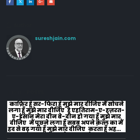
Author
sureshjain.com
RELATED
POSTS
काफ़िर हूँ सर-फिरा हूँ मुझे मार दीजिए मैं सोचने
लगा हूँ मुझे मार दीजिए है एहतिराम-ए-हज़रत-
ए-इंसान मेरा दीन बे-दीन हो गया हूँ मुझे मार
दीजिए मैं पूछने लगा हूँ सबब अपने क़त्ल का मैं
हद से बढ़ गया हूँ मुझे मार दीजिए करता हूँ अहल-
ए-जुब्बा-ओ-दस्तार से...