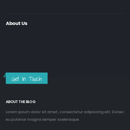
About Us
Nulla nunc dui, tristique in semper vel, congue sed ligula. Nam
dolor ligula, faucibus id sodales in, auctor fringilla libero. Nulla
nunc dui, tristique in semper vel. Nam dolor ligula, faucibus id
sodales in, auctor fringilla libero.
Get In Touch
ABOUT THE BLOG
Lorem ipsum dolor sit amet, consectetur adipiscing elit. Donec
eu pulvinar magna semper scelerisque.