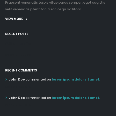
Praesent venenatis turpis vitae purus semper, eget sagittis
velit venenatis ptent taciti sociosqu ad litora...
VIEW MORE
RECENT POSTS
12:03 pm Mar 21st
05:03 pm Mar 18th
RECENT COMMENTS
John Doe
commented on
lorem ipsum dolor sit amet.
12:55 AM Dec 19th
John Doe
commented on
lorem ipsum dolor sit amet.
12:55 AM Dec 19th