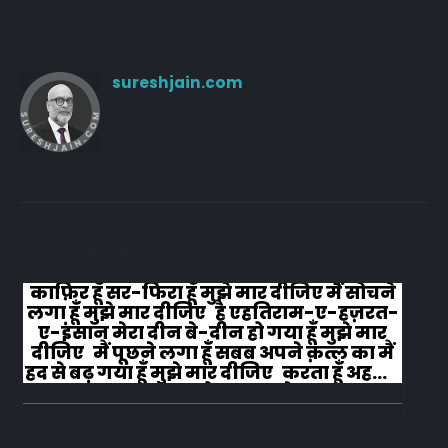
Author
sureshjain.com
RELATED
POSTS
काफ़िर हूँ सर-फिरा हूँ मुझे मार दीजिए मैं सोचने
लगा हूँ मुझे मार दीजिए है एहतिराम-ए-हज़रत-
ए-इंसान मेरा दीन बे-दीन हो गया हूँ मुझे मार
दीजिए मैं पूछने लगा हूँ सबब अपने क़त्ल का मैं
हद से बढ़ गया हूँ मुझे मार दीजिए करता हूँ अहल-
ए-जुब्बा-ओ-दस्तार से...