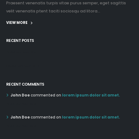
Praesent venenatis turpis vitae purus semper, eget sagittis
velit venenatis ptent taciti sociosqu ad litora...
VIEW MORE
RECENT POSTS
12:03 pm Mar 21st
05:03 pm Mar 18th
RECENT COMMENTS
John Doe
commented on
lorem ipsum dolor sit amet.
12:55 AM Dec 19th
John Doe
commented on
lorem ipsum dolor sit amet.
12:55 AM Dec 19th