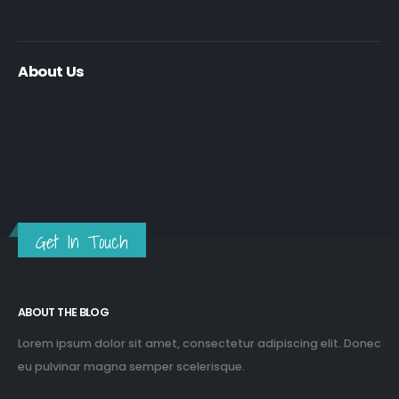
About Us
Nulla nunc dui, tristique in semper vel, congue sed ligula. Nam
dolor ligula, faucibus id sodales in, auctor fringilla libero. Nulla
nunc dui, tristique in semper vel. Nam dolor ligula, faucibus id
sodales in, auctor fringilla libero.
Get In Touch
ABOUT THE BLOG
Lorem ipsum dolor sit amet, consectetur adipiscing elit. Donec
eu pulvinar magna semper scelerisque.