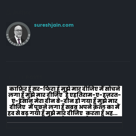
Author
sureshjain.com
RELATED
POSTS
काफ़िर हूँ सर-फिरा हूँ मुझे मार दीजिए मैं सोचने
लगा हूँ मुझे मार दीजिए है एहतिराम-ए-हज़रत-
ए-इंसान मेरा दीन बे-दीन हो गया हूँ मुझे मार
दीजिए मैं पूछने लगा हूँ सबब अपने क़त्ल का मैं
हद से बढ़ गया हूँ मुझे मार दीजिए करता हूँ अहल-
ए-जुब्बा-ओ-दस्तार से...