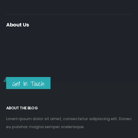
About Us
Nulla nunc dui, tristique in semper vel, congue sed ligula. Nam
dolor ligula, faucibus id sodales in, auctor fringilla libero. Nulla
nunc dui, tristique in semper vel. Nam dolor ligula, faucibus id
sodales in, auctor fringilla libero.
Get In Touch
ABOUT THE BLOG
Lorem ipsum dolor sit amet, consectetur adipiscing elit. Donec
eu pulvinar magna semper scelerisque.