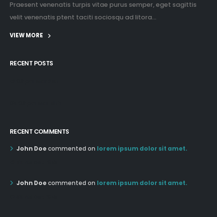
Praesent venenatis turpis vitae purus semper, eget sagittis
velit venenatis ptent taciti sociosqu ad litora...
VIEW MORE
RECENT POSTS
12:03 pm Mar 21st
05:03 pm Mar 18th
RECENT COMMENTS
John Doe
commented on
lorem ipsum dolor sit amet.
12:55 AM Dec 19th
John Doe
commented on
lorem ipsum dolor sit amet.
12:55 AM Dec 19th