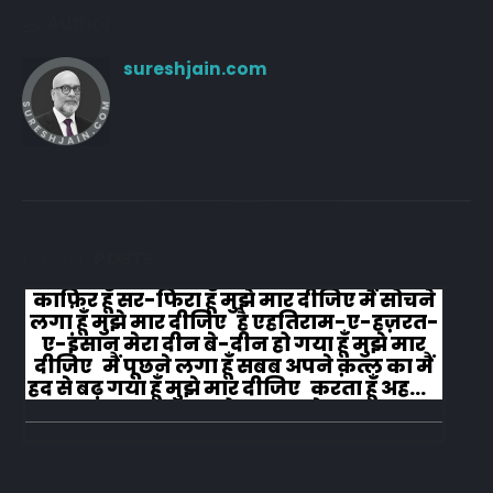
Author
sureshjain.com
RELATED
POSTS
काफ़िर हूँ सर-फिरा हूँ मुझे मार दीजिए मैं सोचने
लगा हूँ मुझे मार दीजिए है एहतिराम-ए-हज़रत-
ए-इंसान मेरा दीन बे-दीन हो गया हूँ मुझे मार
दीजिए मैं पूछने लगा हूँ सबब अपने क़त्ल का मैं
हद से बढ़ गया हूँ मुझे मार दीजिए करता हूँ अहल-
ए-जुब्बा-ओ-दस्तार से...