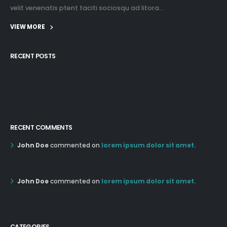
velit venenatis ptent taciti sociosqu ad litora...
VIEW MORE
RECENT POSTS
12:03 pm Mar 21st
05:03 pm Mar 18th
RECENT COMMENTS
John Doe
commented on
lorem ipsum dolor sit amet.
12:55 AM Dec 19th
John Doe
commented on
lorem ipsum dolor sit amet.
12:55 AM Dec 19th
CATEGORIES