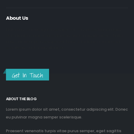
About Us
Nulla nunc dui, tristique in semper vel, congue sed ligula. Nam
dolor ligula, faucibus id sodales in, auctor fringilla libero. Nulla
nunc dui, tristique in semper vel. Nam dolor ligula, faucibus id
sodales in, auctor fringilla libero.
Get In Touch
ABOUT THE BLOG
Lorem ipsum dolor sit amet, consectetur adipiscing elit. Donec
eu pulvinar magna semper scelerisque.
Praesent venenatis turpis vitae purus semper, eget sagittis