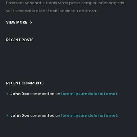
Praesent venenatis turpis vitae purus semper, eget sagittis
velit venenatis ptent taciti sociosqu ad litora...
VIEW MORE
RECENT POSTS
12:03 pm Mar 21st
05:03 pm Mar 18th
RECENT COMMENTS
John Doe
commented on
lorem ipsum dolor sit amet.
12:55 AM Dec 19th
John Doe
commented on
lorem ipsum dolor sit amet.
12:55 AM Dec 19th