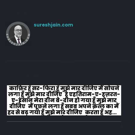
Author
sureshjain.com
RELATED
POSTS
काफ़िर हूँ सर-फिरा हूँ मुझे मार दीजिए मैं सोचने
लगा हूँ मुझे मार दीजिए है एहतिराम-ए-हज़रत-
ए-इंसान मेरा दीन बे-दीन हो गया हूँ मुझे मार
दीजिए मैं पूछने लगा हूँ सबब अपने क़त्ल का मैं
हद से बढ़ गया हूँ मुझे मार दीजिए करता हूँ अहल-
ए-जुब्बा-ओ-दस्तार से...