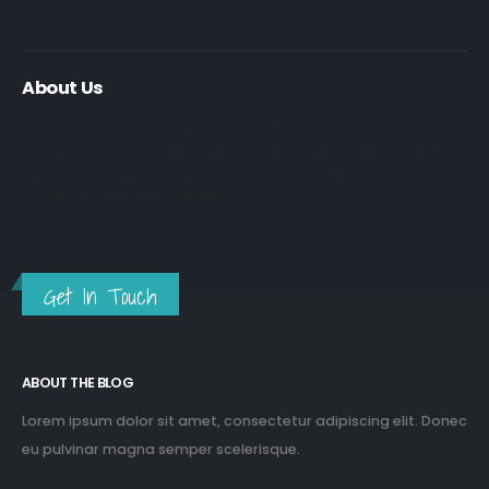
About Us
Nulla nunc dui, tristique in semper vel, congue sed ligula. Nam
dolor ligula, faucibus id sodales in, auctor fringilla libero. Nulla
nunc dui, tristique in semper vel. Nam dolor ligula, faucibus id
sodales in, auctor fringilla libero.
Get In Touch
ABOUT THE BLOG
Lorem ipsum dolor sit amet, consectetur adipiscing elit. Donec
eu pulvinar magna semper scelerisque.