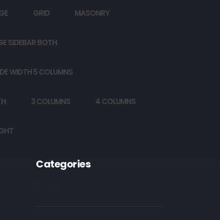
GE
GRID
MASONRY
GE SIDEBAR BOTH
DE WIDTH 5 COLUMNS
TH
3 COLUMNS
4 COLUMNS
IGHT
Categories
Poetry