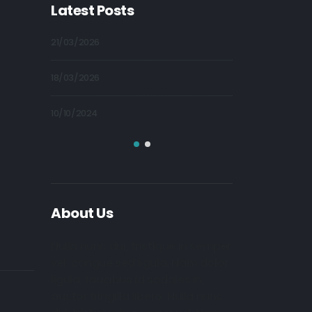
Latest Posts
21/03/2026
09/10/2024
18/03/2026
09/10/2024
10/10/2024
09/10/2024
About Us
Nulla nunc dui, tristique in semper
vel, congue sed ligula. Nam dolor
ligula, faucibus id sodales in,
auctor fringilla libero. Nulla nunc