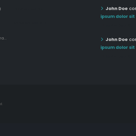
John Doe
co
g
12:03 pm Mar 21st
ipsum dolor sit
05:03 pm Mar 18th
12:55 AM Dec 19th
a...
John Doe
co
ipsum dolor sit
12:55 AM Dec 19th
d.