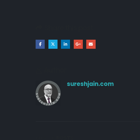
Share this post
Author
sureshjain.com
RELATED
POSTS