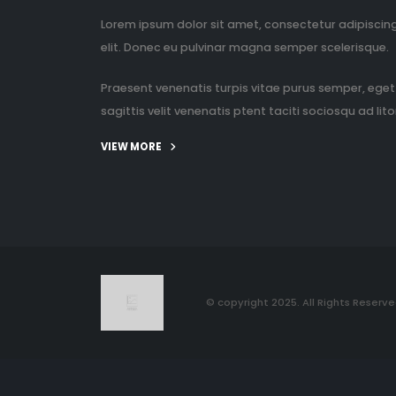
Lorem ipsum dolor sit amet, consectetur adipiscin
elit. Donec eu pulvinar magna semper scelerisque.
Praesent venenatis turpis vitae purus semper, eget
sagittis velit venenatis ptent taciti sociosqu ad litor
VIEW MORE
© copyright 2025. All Rights Reserve