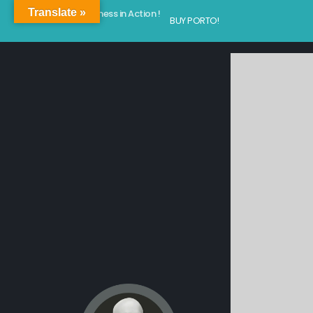
Translate »
Kindness in Action !
BUY PORTO!