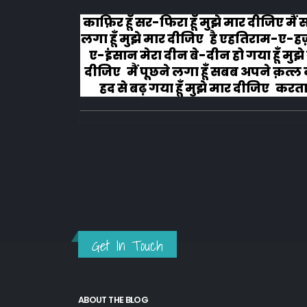
लोग रोने
काफ़िर हूँ सर-फिरा हूँ मुझे मार दीजिए मैं
लगा हूँ मुझे मार दीजिए है एहतिराम-ए-ह
ए-इंसान मेरा दीन बे-दीन हो गया हूँ मुझे
दीजिए मैं पूछने लगा हूँ सबब अपने क़त्ल क
हद से बढ़ गया हूँ मुझे मार दीजिए करता ह
अहल-ए-जुब्बा-ओ-दस्तार से...
Get In Touch
ABOUT THE BLOG