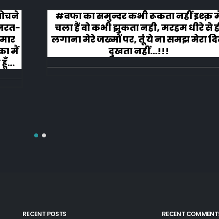
 सोचने
#वफा का समुन्दर कभी रूकता नहीं इश्क़ म
ज़रत-
चला हैं वो कभी झुकता नही, मरहम धीरे से ह
 मार
लगाना मेरे जख्मों पर, तूं ये ना समझ मेरा द
ा मैं
दुखता नहीं...!!!
ूँ
RECENT POSTS
RECENT COMMENT