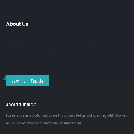
About Us
Nulla nunc dui, tristique in semper vel, congue sed ligula. Nam
dolor ligula, faucibus id sodales in, auctor fringilla libero. Nulla
nunc dui, tristique in semper vel. Nam dolor ligula, faucibus id
sodales in, auctor fringilla libero.
Get In Touch
ABOUT THE BLOG
Lorem ipsum dolor sit amet, consectetur adipiscing elit. Donec
eu pulvinar magna semper scelerisque.