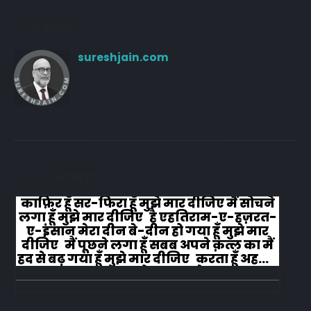
Author
sureshjain.com
RELATED
POSTS
काफ़िर हूँ सर-फिरा हूँ मुझे मार दीजिए मैं सोचने
लगा हूँ मुझे मार दीजिए है एहतिराम-ए-हज़रत-
ए-इंसान मेरा दीन बे-दीन हो गया हूँ मुझे मार
दीजिए मैं पूछने लगा हूँ सबब अपने क़त्ल का मैं
हद से बढ़ गया हूँ मुझे मार दीजिए करता हूँ अहल-
ए-जुब्बा-ओ-दस्तार से...