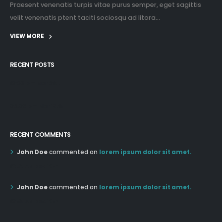
Praesent venenatis turpis vitae purus semper, eget sagittis
velit venenatis ptent taciti sociosqu ad litora...
VIEW MORE
RECENT POSTS
12:03 pm Mar 21st
05:03 pm Mar 18th
RECENT COMMENTS
John Doe
commented on
lorem ipsum dolor sit amet.
12:55 AM Dec 19th
John Doe
commented on
lorem ipsum dolor sit amet.
12:55 AM Dec 19th