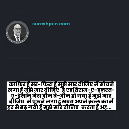
Author
sureshjain.com
RELATED
POSTS
काफ़िर हूँ सर-फिरा हूँ मुझे मार दीजिए मैं सोचने
लगा हूँ मुझे मार दीजिए है एहतिराम-ए-हज़रत-
ए-इंसान मेरा दीन बे-दीन हो गया हूँ मुझे मार
दीजिए मैं पूछने लगा हूँ सबब अपने क़त्ल का मैं
हद से बढ़ गया हूँ मुझे मार दीजिए करता हूँ अहल-
ए-जुब्बा-ओ-दस्तार से...