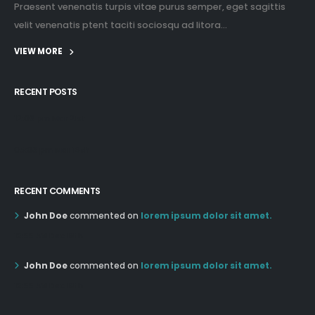
Praesent venenatis turpis vitae purus semper, eget sagittis
velit venenatis ptent taciti sociosqu ad litora...
VIEW MORE
RECENT POSTS
12:03 pm Mar 21st
05:03 pm Mar 18th
RECENT COMMENTS
John Doe
commented on
lorem ipsum dolor sit amet.
12:55 AM Dec 19th
John Doe
commented on
lorem ipsum dolor sit amet.
12:55 AM Dec 19th