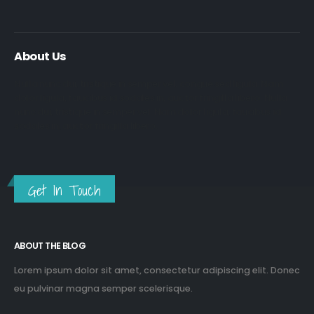
About Us
Nulla nunc dui, tristique in semper vel, congue sed ligula. Nam
dolor ligula, faucibus id sodales in, auctor fringilla libero. Nulla
nunc dui, tristique in semper vel. Nam dolor ligula, faucibus id
sodales in, auctor fringilla libero.
Get In Touch
ABOUT THE BLOG
Lorem ipsum dolor sit amet, consectetur adipiscing elit. Donec
eu pulvinar magna semper scelerisque.