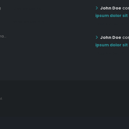
John Doe
co
g
12:03 pm Mar 21st
ipsum dolor sit
05:03 pm Mar 18th
12:55 AM Dec 19th
a...
John Doe
co
ipsum dolor sit
12:55 AM Dec 19th
d.