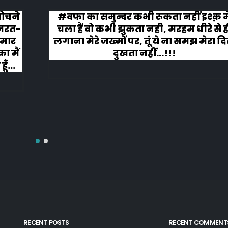
चने
#वफा का समुन्दर कभी रूकता नहीं इश्क़ मे
रत-
चला हैं वो कभी झुकता नही, मरहम धीरे से ही
ार
लगाना मेरे जख्मों पर, तूं ये ना समझ मेरा दिल
मैं
दुखता नहीं...!!!
RECENT POSTS
RECENT COMMENT