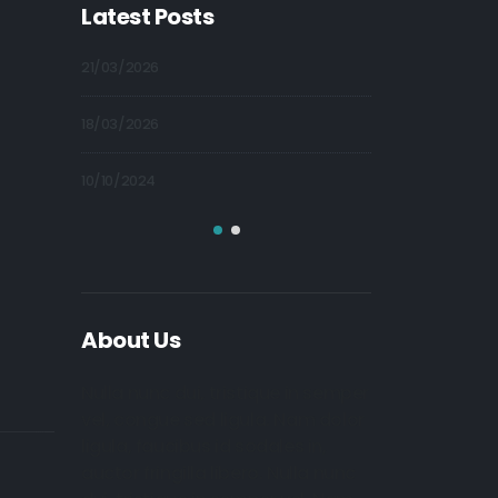
Latest Posts
21/03/2026
09/10/2024
18/03/2026
09/10/2024
10/10/2024
09/10/2024
About Us
Nulla nunc dui, tristique in semper
vel, congue sed ligula. Nam dolor
ligula, faucibus id sodales in,
auctor fringilla libero. Nulla nunc