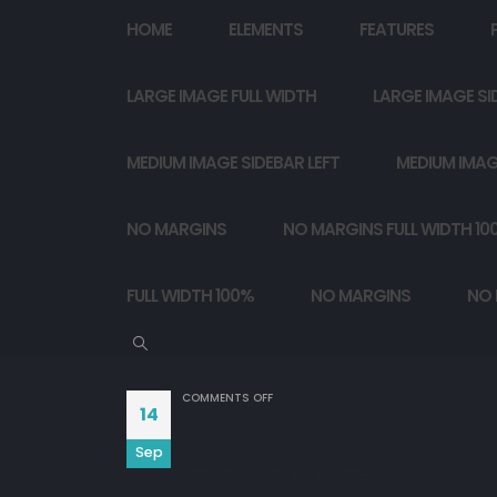
HOME
ELEMENTS
FEATURES
LARGE IMAGE FULL WIDTH
LARGE IMAGE SI
MEDIUM IMAGE SIDEBAR LEFT
MEDIUM IMAG
NO MARGINS
NO MARGINS FULL WIDTH 10
FULL WIDTH 100%
NO MARGINS
NO 
ON
COMMENTS OFF
14
आधुनिकता के नाम पर नंगे हो रहे हैं तन

Sep
इसका मतलब जानवर कहीं हमसे आगे है