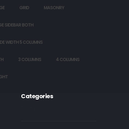
GE
GRID
MASONRY
GE SIDEBAR BOTH
DE WIDTH 5 COLUMNS
TH
3 COLUMNS
4 COLUMNS
IGHT
Categories
Poetry