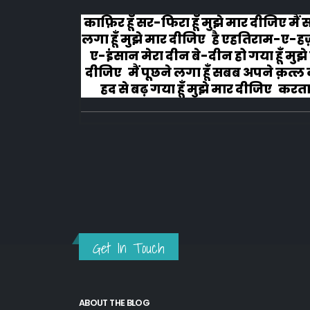
 रोने
काफ़िर हूँ सर-फिरा हूँ मुझे मार दीजिए मैं सो
लगा हूँ मुझे मार दीजिए है एहतिराम-ए-हज़
ए-इंसान मेरा दीन बे-दीन हो गया हूँ मुझे म
दीजिए मैं पूछने लगा हूँ सबब अपने क़त्ल का 
हद से बढ़ गया हूँ मुझे मार दीजिए करता हूँ
अहल-ए-जुब्बा-ओ-दस्तार से...
Get In Touch
ABOUT THE BLOG