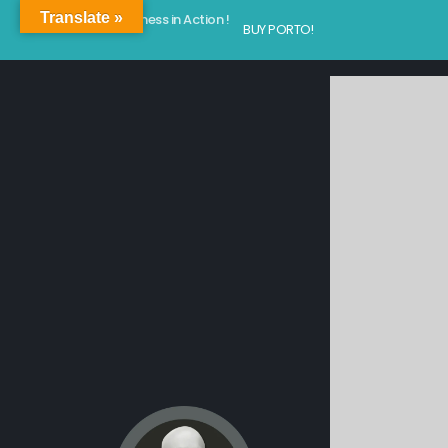
Translate »
Kindness in Action !
BUY PORTO!