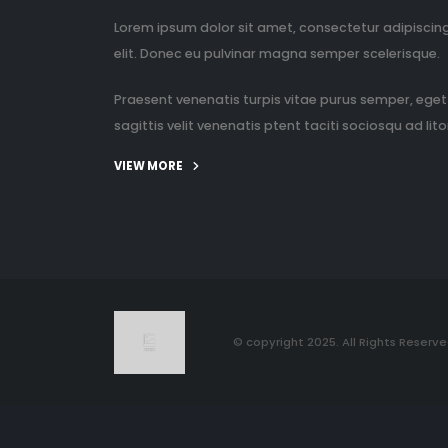
Lorem ipsum dolor sit amet, consectetur adipiscin
elit. Donec eu pulvinar magna semper scelerisque.
Praesent venenatis turpis vitae purus semper, eget
sagittis velit venenatis ptent taciti sociosqu ad litor
VIEW MORE
© copyright 2025. All Rights Reserve