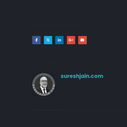
Share this post
Author
sureshjain.com
RELATED
POSTS