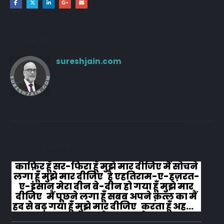
Author
sureshjain.com
RELATED
POSTS
काफ़िर हूँ सर-फिरा हूँ मुझे मार दीजिए मैं सोचने
लगा हूँ मुझे मार दीजिए है एहतिराम-ए-हज़रत-
ए-इंसान मेरा दीन बे-दीन हो गया हूँ मुझे मार
दीजिए मैं पूछने लगा हूँ सबब अपने क़त्ल का मैं
हद से बढ़ गया हूँ मुझे मार दीजिए करता हूँ अहल-
ए-जुब्बा-ओ-दस्तार से...