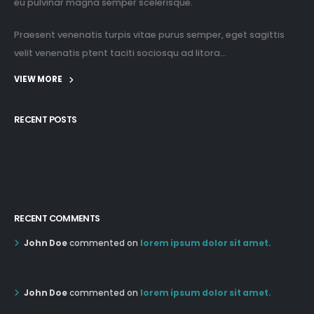
eu pulvinar magna semper scelerisque.
Praesent venenatis turpis vitae purus semper, eget sagittis
velit venenatis ptent taciti sociosqu ad litora...
VIEW MORE
RECENT POSTS
12:03 pm Mar 21st
05:03 pm Mar 18th
RECENT COMMENTS
John Doe
commented on
lorem ipsum dolor sit amet.
12:55 AM Dec 19th
John Doe
commented on
lorem ipsum dolor sit amet.
12:55 AM Dec 19th