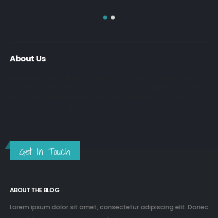
About Us
Nulla nunc dui, tristique in semper vel, congue sed ligula. Nam
dolor ligula, faucibus id sodales in, auctor fringilla libero. Nulla
nunc dui, tristique in semper vel. Nam dolor ligula, faucibus id
sodales in, auctor fringilla libero.
Get In Touch
ABOUT THE BLOG
Lorem ipsum dolor sit amet, consectetur adipiscing elit. Donec