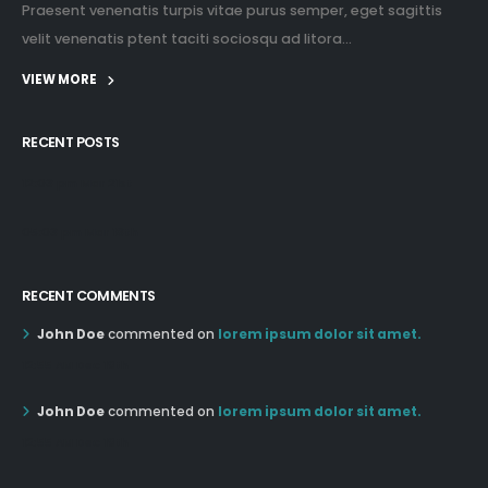
Praesent venenatis turpis vitae purus semper, eget sagittis
velit venenatis ptent taciti sociosqu ad litora...
VIEW MORE
RECENT POSTS
12:03 pm Mar 21st
05:03 pm Mar 18th
RECENT COMMENTS
John Doe
commented on
lorem ipsum dolor sit amet.
12:55 AM Dec 19th
John Doe
commented on
lorem ipsum dolor sit amet.
12:55 AM Dec 19th