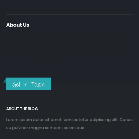
About Us
Nulla nunc dui, tristique in semper vel, congue sed ligula. Nam
dolor ligula, faucibus id sodales in, auctor fringilla libero. Nulla
nunc dui, tristique in semper vel. Nam dolor ligula, faucibus id
sodales in, auctor fringilla libero.
Get In Touch
ABOUT THE BLOG
Lorem ipsum dolor sit amet, consectetur adipiscing elit. Donec
eu pulvinar magna semper scelerisque.