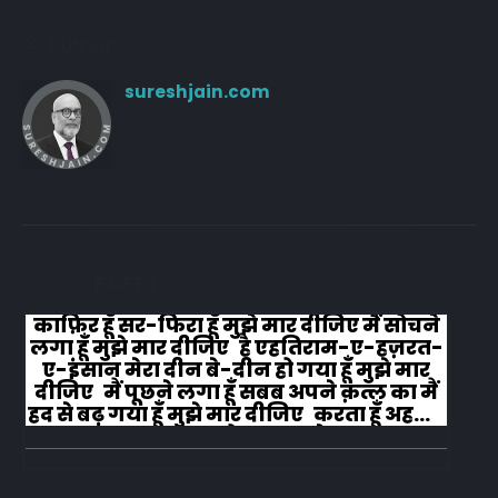
Author
sureshjain.com
RELATED
POSTS
काफ़िर हूँ सर-फिरा हूँ मुझे मार दीजिए मैं सोचने
लगा हूँ मुझे मार दीजिए है एहतिराम-ए-हज़रत-
ए-इंसान मेरा दीन बे-दीन हो गया हूँ मुझे मार
दीजिए मैं पूछने लगा हूँ सबब अपने क़त्ल का मैं
हद से बढ़ गया हूँ मुझे मार दीजिए करता हूँ अहल-
ए-जुब्बा-ओ-दस्तार से...