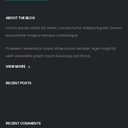
ABOUT THE BLOG
Lorem ipsum dolor sit amet, consectetur adipiscing elit. Donec
eu pulvinar magna semper scelerisque.
Praesent venenatis turpis vitae purus semper, eget sagittis
velit venenatis ptent taciti sociosqu ad litora...
VIEW MORE
RECENT POSTS
12:03 pm Mar 21st
05:03 pm Mar 18th
RECENT COMMENTS