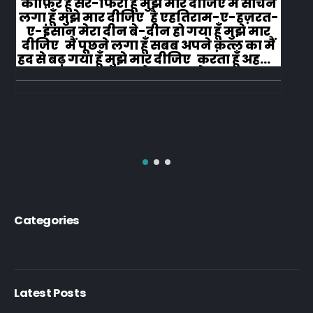
काफ़िर हूँ सर-फिरा हूँ मुझे मार दीजिए मैं सोचने
लगा हूँ मुझे मार दीजिए है एहतिराम-ए-हज़रत-
ए-इंसान मेरा दीन बे-दीन हो गया हूँ मुझे मार
दीजिए मैं पूछने लगा हूँ सबब अपने क़त्ल का मैं
हद से बढ़ गया हूँ मुझे मार दीजिए करता हूँ अहल-
ए-जुब्बा-ओ-दस्तार से...
Categories
Poetry
Latest Posts