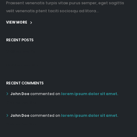
Praesent venenatis turpis vitae purus semper, eget sagittis
velit venenatis ptent taciti sociosqu ad litora...
VIEW MORE
RECENT POSTS
12:03 pm Mar 21st
05:03 pm Mar 18th
RECENT COMMENTS
John Doe
commented on
lorem ipsum dolor sit amet.
12:55 AM Dec 19th
John Doe
commented on
lorem ipsum dolor sit amet.
12:55 AM Dec 19th