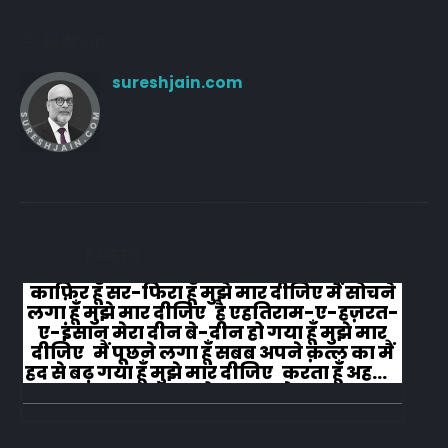
Author
sureshjain.com
RELATED
POSTS
काफ़िर हूँ सर-फिरा हूँ मुझे मार दीजिए मैं सोचने
लगा हूँ मुझे मार दीजिए है एहतिराम-ए-हज़रत-
ए-इंसान मेरा दीन बे-दीन हो गया हूँ मुझे मार
दीजिए मैं पूछने लगा हूँ सबब अपने क़त्ल का मैं
हद से बढ़ गया हूँ मुझे मार दीजिए करता हूँ अहल-
ए-जुब्बा-ओ-दस्तार से...