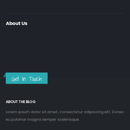
About Us
Nulla nunc dui, tristique in semper vel, congue sed ligula. Nam
dolor ligula, faucibus id sodales in, auctor fringilla libero. Nulla
nunc dui, tristique in semper vel. Nam dolor ligula, faucibus id
sodales in, auctor fringilla libero.
Get In Touch
ABOUT THE BLOG
Lorem ipsum dolor sit amet, consectetur adipiscing elit. Donec
eu pulvinar magna semper scelerisque.