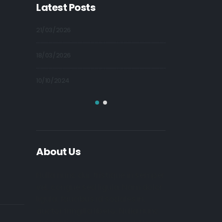
Latest Posts
09/10/2024
21/03/2026
09/10/2024
18/03/2026
09/10/2024
10/10/2024
About Us
Nulla nunc dui, tristique in semper
vel, congue sed ligula. Nam dolor
ligula, faucibus id sodales in,
auctor fringilla libero. Nulla nunc