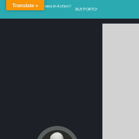
Translate »
Kindness in Action !
BUY PORTO!