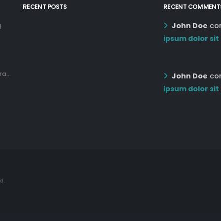
John Doe
co
g
12:03 pm Mar 21st
ipsum dolor sit
05:03 pm Mar 18th
12:55 AM Dec 19th
a...
John Doe
co
ipsum dolor sit
12:55 AM Dec 19th
d.