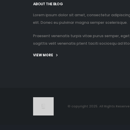
Lorem ipsum dolor sit amet, consectetur adipiscin
elit. Donec eu pulvinar magna semper scelerisque.
Praesent venenatis turpis vitae purus semper, eget
sagittis velit venenatis ptent taciti sociosqu ad litor
VIEW MORE
© copyright 2025. All Rights Reserve