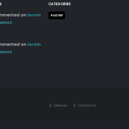
mmented on
lorem
POETRY
 amet.
mmented on
lorem
 amet.
Sitemap
Contact Us