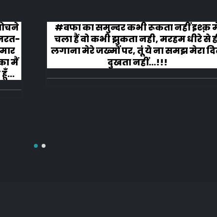
़ मे
कहानी ख़त्म हुई और ऐसी ख़त्म हुई कि लोग र
े ही
लगे तालियाँ बजाते हुए
ा दिल
RECENT POSTS
RECENT COMMENT