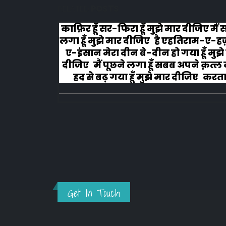
RELATED
POSTS
ैं सोचने
#वफा का समुन्दर कभी रूकता नहीं इश्क
ए-हज़रत-
चला हैं वो कभी झुकता नही, मरहम धीरे स
ुझे मार
लगाना मेरे जख्मों पर, तूं ये ना समझ मेर
ल का मैं
दुखता नहीं...!!!
ा हूँ
.
Get In Touch
ABOUT THE BLOG