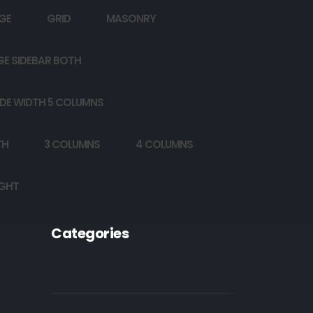
GE
GRID
MASONRY
GE SIDEBAR BOTH
DE WIDTH 5 COLUMNS
TH
3 COLUMNS
4 COLUMNS
IGHT
Categories
Poetry