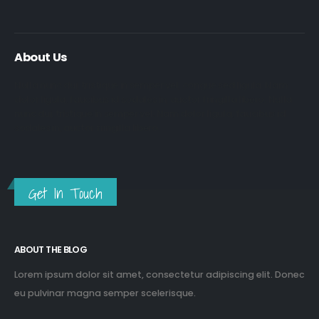
About Us
Nulla nunc dui, tristique in semper vel, congue sed ligula. Nam
dolor ligula, faucibus id sodales in, auctor fringilla libero. Nulla
nunc dui, tristique in semper vel. Nam dolor ligula, faucibus id
sodales in, auctor fringilla libero.
Get In Touch
ABOUT THE BLOG
Lorem ipsum dolor sit amet, consectetur adipiscing elit. Donec
eu pulvinar magna semper scelerisque.