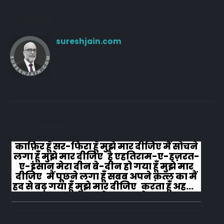
Author
sureshjain.com
RELATED
POSTS
काफ़िर हूँ सर-फिरा हूँ मुझे मार दीजिए मैं सोचने
लगा हूँ मुझे मार दीजिए है एहतिराम-ए-हज़रत-
ए-इंसान मेरा दीन बे-दीन हो गया हूँ मुझे मार
दीजिए मैं पूछने लगा हूँ सबब अपने क़त्ल का मैं
हद से बढ़ गया हूँ मुझे मार दीजिए करता हूँ अहल-
ए-जुब्बा-ओ-दस्तार से...