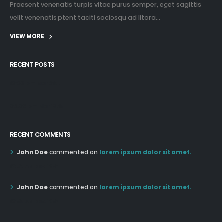
Praesent venenatis turpis vitae purus semper, eget sagittis
velit venenatis ptent taciti sociosqu ad litora...
VIEW MORE
RECENT POSTS
12:03 pm Mar 21st
05:03 pm Mar 18th
RECENT COMMENTS
John Doe
commented on
lorem ipsum dolor sit amet.
12:55 AM Dec 19th
John Doe
commented on
lorem ipsum dolor sit amet.
12:55 AM Dec 19th