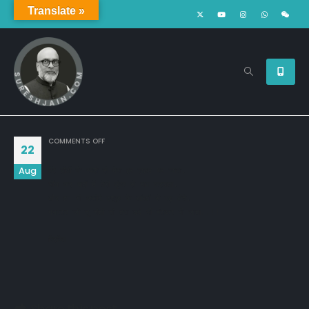
Translate »
ON
COMMENTS OFF
22
Aug
तेरे होंठों के स्पर्श से मेरा हर ज़ख़्म भर जाता,

भींच कर बाहों में तेरी फूंक से भाप करवाता,

और हम भी कसीदे इश़्क़ के आंखों से पढ़ लेते,

मयस्सर जो तू होती तो तेरा दर्द भी हंसकर पी जाता..!!

विरक्ति
Share this post