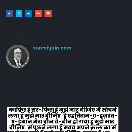
Author
sureshjain.com
RELATED
POSTS
काफ़िर हूँ सर-फिरा हूँ मुझे मार दीजिए मैं सोचने
लगा हूँ मुझे मार दीजिए है एहतिराम-ए-हज़रत-
ए-इंसान मेरा दीन बे-दीन हो गया हूँ मुझे मार
दीजिए मैं पूछने लगा हूँ सबब अपने क़त्ल का मैं