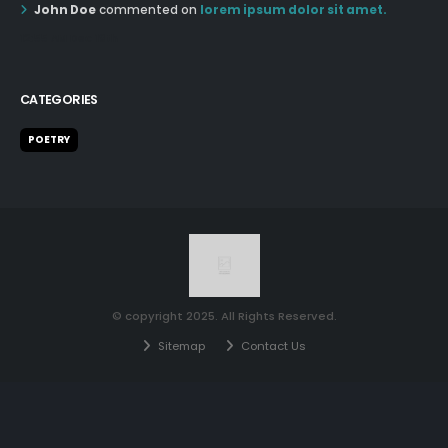
John Doe
commented on
lorem ipsum dolor sit amet.
12:55 AM Dec 19th
CATEGORIES
POETRY
© copyright 2025. All Rights Reserved.
Sitemap
Contact Us