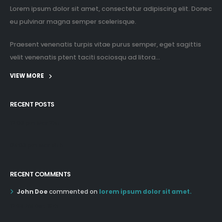
Lorem ipsum dolor sit amet, consectetur adipiscing elit. Donec
eu pulvinar magna semper scelerisque.
Praesent venenatis turpis vitae purus semper, eget sagittis
velit venenatis ptent taciti sociosqu ad litora...
VIEW MORE
RECENT POSTS
12:03 pm Mar 21st
05:03 pm Mar 18th
RECENT COMMENTS
John Doe
commented on
lorem ipsum dolor sit amet.
12:55 AM Dec 19th