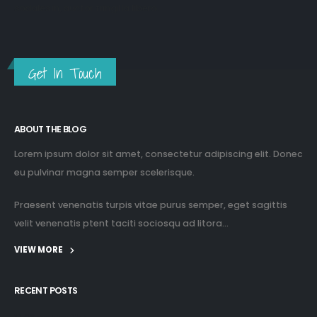
sodales in, auctor fringilla libero.
Get In Touch
ABOUT THE BLOG
Lorem ipsum dolor sit amet, consectetur adipiscing elit. Donec
eu pulvinar magna semper scelerisque.
Praesent venenatis turpis vitae purus semper, eget sagittis
velit venenatis ptent taciti sociosqu ad litora...
VIEW MORE
RECENT POSTS