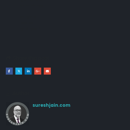
हंस हंस कर गल्ला

बस मुझसे ही 

अकड़ कर 

मुह को फुलाई है
Share this post
Author
sureshjain.com