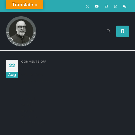
Translate »
ON
COMMENTS OFF
22
Aug
अजीब सी मोहब्बत

मेरे हिस्से आयी है ,,,,

ना दुवा है 

ना सलाम है 

पता नही 

महबूबा मेरी 

किस से लड़ 

कर आई है,,,,,

यूँ तो सबसे करती है 
