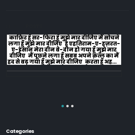
RELATED
POSTS
काफ़िर हूँ सर-फिरा हूँ मुझे मार दीजिए मैं सोचने
लगा हूँ मुझे मार दीजिए है एहतिराम-ए-हज़रत-
ए-इंसान मेरा दीन बे-दीन हो गया हूँ मुझे मार
दीजिए मैं पूछने लगा हूँ सबब अपने क़त्ल का मैं
हद से बढ़ गया हूँ मुझे मार दीजिए करता हूँ अहल-
ए-जुब्बा-ओ-दस्तार से...
Categories