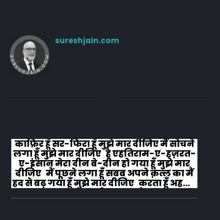
Author
sureshjain.com
RELATED
POSTS
काफ़िर हूँ सर-फिरा हूँ मुझे मार दीजिए मैं सोचने
लगा हूँ मुझे मार दीजिए है एहतिराम-ए-हज़रत-
ए-इंसान मेरा दीन बे-दीन हो गया हूँ मुझे मार
दीजिए मैं पूछने लगा हूँ सबब अपने क़त्ल का मैं
हद से बढ़ गया हूँ मुझे मार दीजिए करता हूँ अहल-
ए-जुब्बा-ओ-दस्तार से...