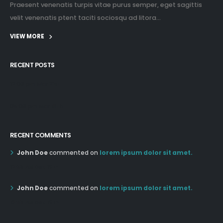
Praesent venenatis turpis vitae purus semper, eget sagittis
velit venenatis ptent taciti sociosqu ad litora...
VIEW MORE
RECENT POSTS
12:03 pm Mar 21st
05:03 pm Mar 18th
RECENT COMMENTS
John Doe
commented on
lorem ipsum dolor sit amet.
12:55 AM Dec 19th
John Doe
commented on
lorem ipsum dolor sit amet.
12:55 AM Dec 19th