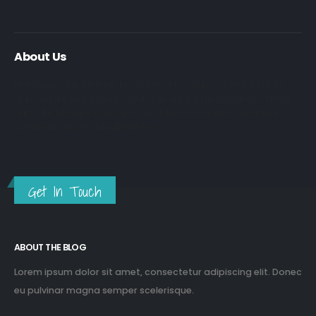
About Us
Nulla nunc dui, tristique in semper vel, congue sed ligula. Nam
dolor ligula, faucibus id sodales in, auctor fringilla libero. Nulla
nunc dui, tristique in semper vel. Nam dolor ligula, faucibus id
sodales in, auctor fringilla libero.
Get In Touch
ABOUT THE BLOG
Lorem ipsum dolor sit amet, consectetur adipiscing elit. Donec
eu pulvinar magna semper scelerisque.