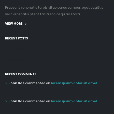
Praesent venenatis turpis vitae purus semper, eget sagittis
velit venenatis ptent taciti sociosqu ad litora...
VIEW MORE
RECENT POSTS
12:03 pm Mar 21st
05:03 pm Mar 18th
RECENT COMMENTS
John Doe
commented on
lorem ipsum dolor sit amet.
12:55 AM Dec 19th
John Doe
commented on
lorem ipsum dolor sit amet.
12:55 AM Dec 19th