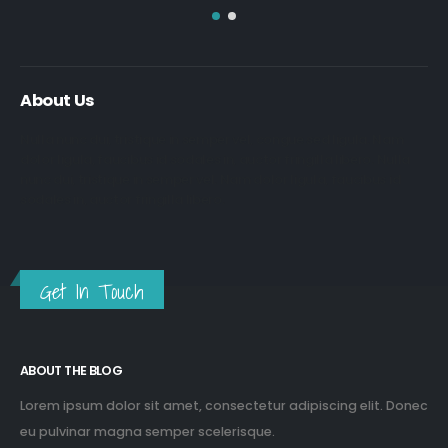
About Us
Nulla nunc dui, tristique in semper vel, congue sed ligula. Nam
dolor ligula, faucibus id sodales in, auctor fringilla libero. Nulla
nunc dui, tristique in semper vel. Nam dolor ligula, faucibus id
sodales in, auctor fringilla libero.
Get In Touch
ABOUT THE BLOG
Lorem ipsum dolor sit amet, consectetur adipiscing elit. Donec
eu pulvinar magna semper scelerisque.