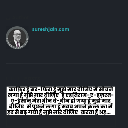
Author
sureshjain.com
RELATED
POSTS
काफ़िर हूँ सर-फिरा हूँ मुझे मार दीजिए मैं सोचने
लगा हूँ मुझे मार दीजिए है एहतिराम-ए-हज़रत-
ए-इंसान मेरा दीन बे-दीन हो गया हूँ मुझे मार
दीजिए मैं पूछने लगा हूँ सबब अपने क़त्ल का मैं
हद से बढ़ गया हूँ मुझे मार दीजिए करता हूँ अहल-
ए-जुब्बा-ओ-दस्तार से...