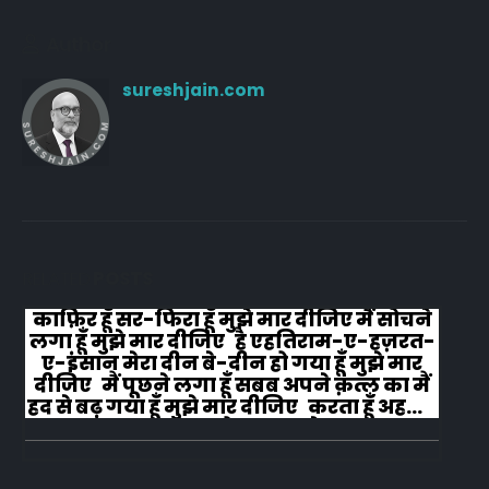
Author
sureshjain.com
RELATED
POSTS
काफ़िर हूँ सर-फिरा हूँ मुझे मार दीजिए मैं सोचने
लगा हूँ मुझे मार दीजिए है एहतिराम-ए-हज़रत-
ए-इंसान मेरा दीन बे-दीन हो गया हूँ मुझे मार
दीजिए मैं पूछने लगा हूँ सबब अपने क़त्ल का मैं
हद से बढ़ गया हूँ मुझे मार दीजिए करता हूँ अहल-
ए-जुब्बा-ओ-दस्तार से...