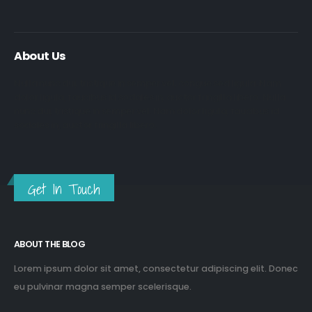
About Us
Nulla nunc dui, tristique in semper vel, congue sed ligula. Nam
dolor ligula, faucibus id sodales in, auctor fringilla libero. Nulla
nunc dui, tristique in semper vel. Nam dolor ligula, faucibus id
sodales in, auctor fringilla libero.
Get In Touch
ABOUT THE BLOG
Lorem ipsum dolor sit amet, consectetur adipiscing elit. Donec
eu pulvinar magna semper scelerisque.