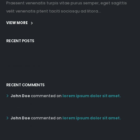
Praesent venenatis turpis vitae purus semper, eget sagittis
velit venenatis ptent taciti sociosqu ad litora...
VIEW MORE
RECENT POSTS
12:03 pm Mar 21st
05:03 pm Mar 18th
RECENT COMMENTS
John Doe
commented on
lorem ipsum dolor sit amet.
12:55 AM Dec 19th
John Doe
commented on
lorem ipsum dolor sit amet.
12:55 AM Dec 19th