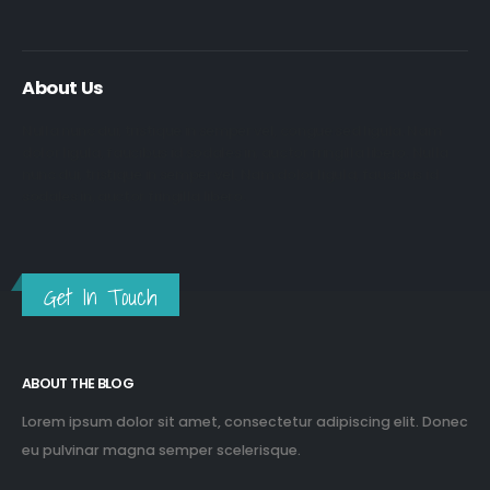
About Us
Nulla nunc dui, tristique in semper vel, congue sed ligula. Nam
dolor ligula, faucibus id sodales in, auctor fringilla libero. Nulla
nunc dui, tristique in semper vel. Nam dolor ligula, faucibus id
sodales in, auctor fringilla libero.
Get In Touch
ABOUT THE BLOG
Lorem ipsum dolor sit amet, consectetur adipiscing elit. Donec
eu pulvinar magna semper scelerisque.