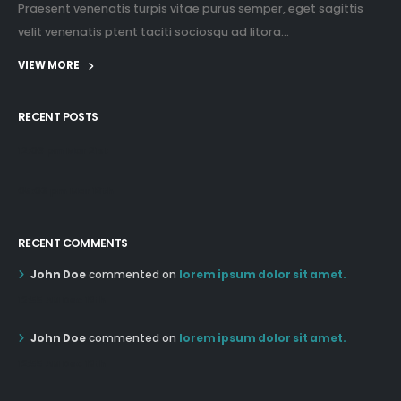
Praesent venenatis turpis vitae purus semper, eget sagittis
velit venenatis ptent taciti sociosqu ad litora...
VIEW MORE
RECENT POSTS
12:03 pm Mar 21st
05:03 pm Mar 18th
RECENT COMMENTS
John Doe
commented on
lorem ipsum dolor sit amet.
12:55 AM Dec 19th
John Doe
commented on
lorem ipsum dolor sit amet.
12:55 AM Dec 19th