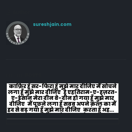
Author
sureshjain.com
RELATED
POSTS
काफ़िर हूँ सर-फिरा हूँ मुझे मार दीजिए मैं सोचने
लगा हूँ मुझे मार दीजिए है एहतिराम-ए-हज़रत-
ए-इंसान मेरा दीन बे-दीन हो गया हूँ मुझे मार
दीजिए मैं पूछने लगा हूँ सबब अपने क़त्ल का मैं
हद से बढ़ गया हूँ मुझे मार दीजिए करता हूँ अहल-
ए-जुब्बा-ओ-दस्तार से...