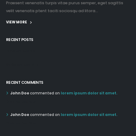
Praesent venenatis turpis vitae purus semper, eget sagittis
velit venenatis ptent taciti sociosqu ad litora...
VIEW MORE
RECENT POSTS
12:03 pm Mar 21st
05:03 pm Mar 18th
RECENT COMMENTS
John Doe
commented on
lorem ipsum dolor sit amet.
12:55 AM Dec 19th
John Doe
commented on
lorem ipsum dolor sit amet.
12:55 AM Dec 19th