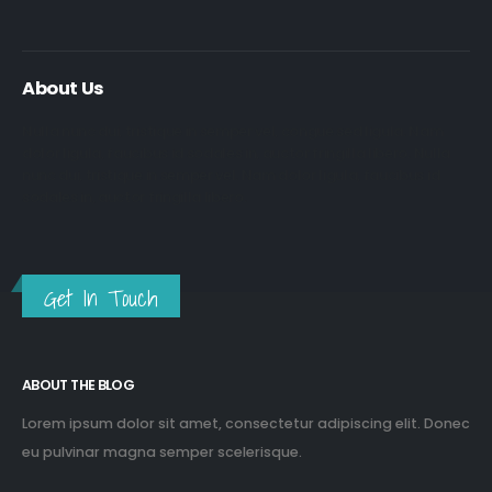
About Us
Nulla nunc dui, tristique in semper vel, congue sed ligula. Nam
dolor ligula, faucibus id sodales in, auctor fringilla libero. Nulla
nunc dui, tristique in semper vel. Nam dolor ligula, faucibus id
sodales in, auctor fringilla libero.
Get In Touch
ABOUT THE BLOG
Lorem ipsum dolor sit amet, consectetur adipiscing elit. Donec
eu pulvinar magna semper scelerisque.