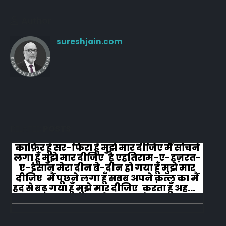
Author
sureshjain.com
RELATED
POSTS
काफ़िर हूँ सर-फिरा हूँ मुझे मार दीजिए मैं सोचने
लगा हूँ मुझे मार दीजिए है एहतिराम-ए-हज़रत-
ए-इंसान मेरा दीन बे-दीन हो गया हूँ मुझे मार
दीजिए मैं पूछने लगा हूँ सबब अपने क़त्ल का मैं
हद से बढ़ गया हूँ मुझे मार दीजिए करता हूँ अहल-
ए-जुब्बा-ओ-दस्तार से...