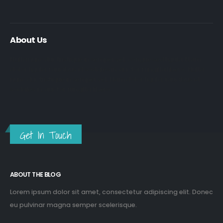
About Us
Nulla nunc dui, tristique in semper vel, congue sed ligula. Nam
dolor ligula, faucibus id sodales in, auctor fringilla libero. Nulla
nunc dui, tristique in semper vel. Nam dolor ligula, faucibus id
sodales in, auctor fringilla libero.
Get In Touch
ABOUT THE BLOG
Lorem ipsum dolor sit amet, consectetur adipiscing elit. Donec
eu pulvinar magna semper scelerisque.