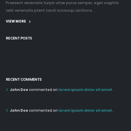
Praesent venenatis turpis vitae purus semper, eget sagittis
velit venenatis ptent taciti sociosqu ad litora...
VIEW MORE
RECENT POSTS
12:03 pm Mar 21st
05:03 pm Mar 18th
RECENT COMMENTS
John Doe
commented on
lorem ipsum dolor sit amet.
12:55 AM Dec 19th
John Doe
commented on
lorem ipsum dolor sit amet.
12:55 AM Dec 19th