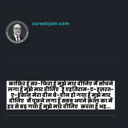
Author
sureshjain.com
RELATED
POSTS
काफ़िर हूँ सर-फिरा हूँ मुझे मार दीजिए मैं सोचने
लगा हूँ मुझे मार दीजिए है एहतिराम-ए-हज़रत-
ए-इंसान मेरा दीन बे-दीन हो गया हूँ मुझे मार
दीजिए मैं पूछने लगा हूँ सबब अपने क़त्ल का मैं
हद से बढ़ गया हूँ मुझे मार दीजिए करता हूँ अहल-
ए-जुब्बा-ओ-दस्तार से...