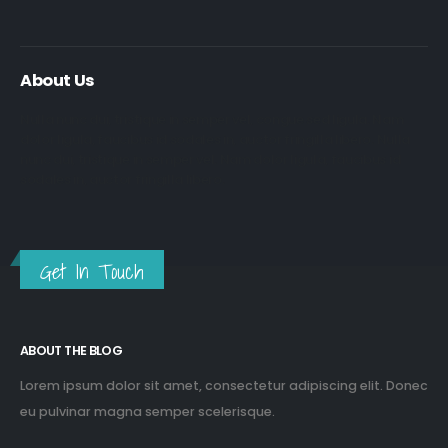
About Us
Nulla nunc dui, tristique in semper vel, congue sed ligula. Nam
dolor ligula, faucibus id sodales in, auctor fringilla libero. Nulla
nunc dui, tristique in semper vel. Nam dolor ligula, faucibus id
sodales in, auctor fringilla libero.
Get In Touch
ABOUT THE BLOG
Lorem ipsum dolor sit amet, consectetur adipiscing elit. Donec
eu pulvinar magna semper scelerisque.