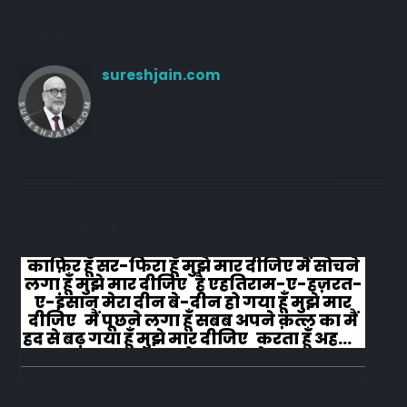
Author
sureshjain.com
RELATED
POSTS
काफ़िर हूँ सर-फिरा हूँ मुझे मार दीजिए मैं सोचने
लगा हूँ मुझे मार दीजिए है एहतिराम-ए-हज़रत-
ए-इंसान मेरा दीन बे-दीन हो गया हूँ मुझे मार
दीजिए मैं पूछने लगा हूँ सबब अपने क़त्ल का मैं
हद से बढ़ गया हूँ मुझे मार दीजिए करता हूँ अहल-
ए-जुब्बा-ओ-दस्तार से...