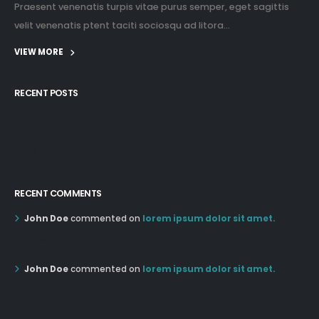
Praesent venenatis turpis vitae purus semper, eget sagittis
velit venenatis ptent taciti sociosqu ad litora...
VIEW MORE
RECENT POSTS
12:03 pm Mar 21st
05:03 pm Mar 18th
RECENT COMMENTS
John Doe
commented on
lorem ipsum dolor sit amet.
12:55 AM Dec 19th
John Doe
commented on
lorem ipsum dolor sit amet.
12:55 AM Dec 19th