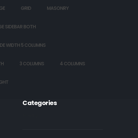
GE
GRID
MASONRY
GE SIDEBAR BOTH
DE WIDTH 5 COLUMNS
TH
3 COLUMNS
4 COLUMNS
IGHT
Categories
Poetry