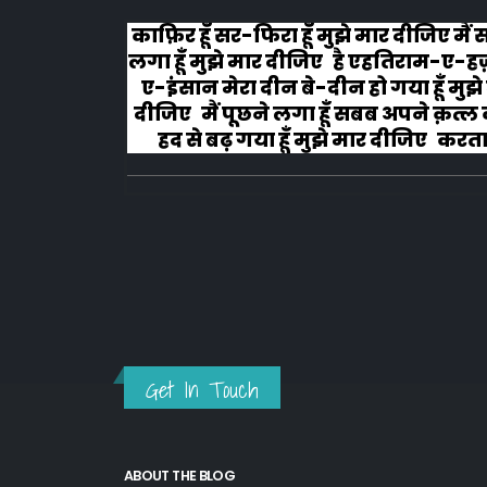
लोग रोने
काफ़िर हूँ सर-फिरा हूँ मुझे मार दीजिए मैं
लगा हूँ मुझे मार दीजिए है एहतिराम-ए-ह
ए-इंसान मेरा दीन बे-दीन हो गया हूँ मुझे
दीजिए मैं पूछने लगा हूँ सबब अपने क़त्ल क
हद से बढ़ गया हूँ मुझे मार दीजिए करता ह
अहल-ए-जुब्बा-ओ-दस्तार से...
Get In Touch
ABOUT THE BLOG