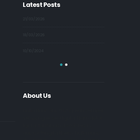
Latest Posts
21/03/2026
09/10/2024
18/03/2026
09/10/2024
10/10/2024
09/10/2024
About Us
Nulla nunc dui, tristique in semper
vel, congue sed ligula. Nam dolor
ligula, faucibus id sodales in,
auctor fringilla libero. Nulla nunc