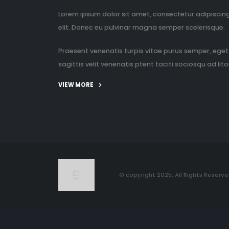
Lorem ipsum dolor sit amet, consectetur adipiscin
elit. Donec eu pulvinar magna semper scelerisque.
Praesent venenatis turpis vitae purus semper, eget
sagittis velit venenatis ptent taciti sociosqu ad litor
VIEW MORE
© copyright 2025. All Rights Reserve