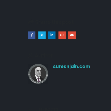
Share this post
Author
sureshjain.com
RELATED
POSTS