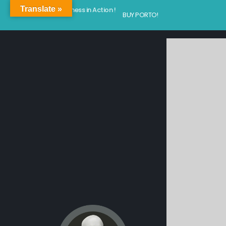
Translate »
Kindness in Action !
BUY PORTO!