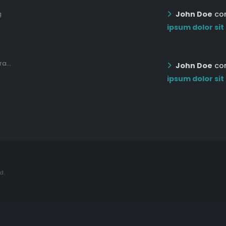
John Doe
co
g
12:03 pm Mar 21st
ipsum dolor sit
05:03 pm Mar 18th
12:55 AM Dec 19th
a...
John Doe
co
ipsum dolor sit
12:55 AM Dec 19th
d.