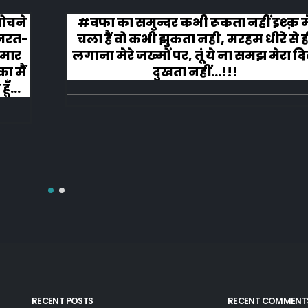
 सोचने
#वफा का समुन्दर कभी रूकता नहीं इश्क़ म
ज़रत-
चला हैं वो कभी झुकता नही, मरहम धीरे से ह
 मार
लगाना मेरे जख्मों पर, तूं ये ना समझ मेरा द
ा मैं
दुखता नहीं...!!!
ूँ
RECENT POSTS
RECENT COMMENT