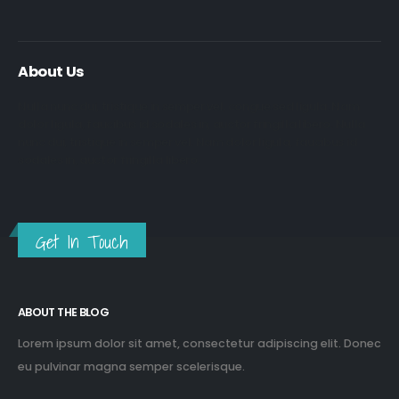
About Us
Nulla nunc dui, tristique in semper vel, congue sed ligula. Nam
dolor ligula, faucibus id sodales in, auctor fringilla libero. Nulla
nunc dui, tristique in semper vel. Nam dolor ligula, faucibus id
sodales in, auctor fringilla libero.
Get In Touch
ABOUT THE BLOG
Lorem ipsum dolor sit amet, consectetur adipiscing elit. Donec
eu pulvinar magna semper scelerisque.