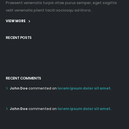
Praesent venenatis turpis vitae purus semper, eget sagittis
velit venenatis ptent taciti sociosqu ad litora...
VIEW MORE
RECENT POSTS
12:03 pm Mar 21st
05:03 pm Mar 18th
RECENT COMMENTS
John Doe
commented on
lorem ipsum dolor sit amet.
12:55 AM Dec 19th
John Doe
commented on
lorem ipsum dolor sit amet.
12:55 AM Dec 19th