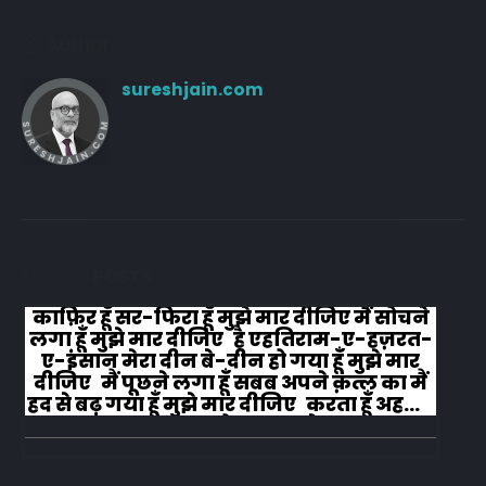
Author
sureshjain.com
RELATED
POSTS
काफ़िर हूँ सर-फिरा हूँ मुझे मार दीजिए मैं सोचने
लगा हूँ मुझे मार दीजिए है एहतिराम-ए-हज़रत-
ए-इंसान मेरा दीन बे-दीन हो गया हूँ मुझे मार
दीजिए मैं पूछने लगा हूँ सबब अपने क़त्ल का मैं
हद से बढ़ गया हूँ मुझे मार दीजिए करता हूँ अहल-
ए-जुब्बा-ओ-दस्तार से...