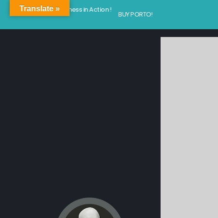
Translate »
Kindness in Action !
BUY PORTO!