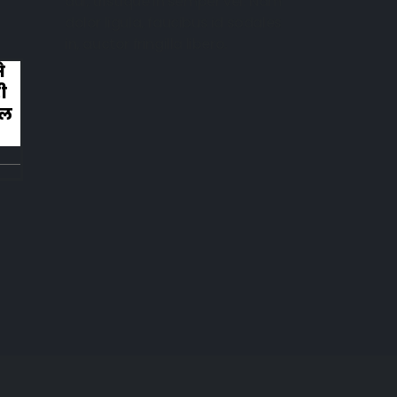
dui, tristique in semper vel. Nam
dolor ligula, faucibus id sodales
in, auctor fringilla libero.
े
कहानी ख़त्म हुई और ऐसी ख़त्म हुई कि लोग रोन
ी
लगे तालियाँ बजाते हुए
िल