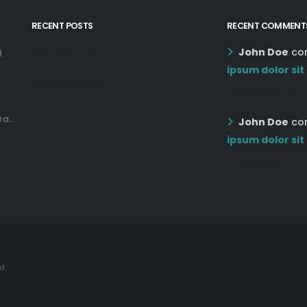
RECENT POSTS
RECENT COMMENT
John Doe
co
g
12:03 pm Mar 21st
ipsum dolor sit
05:03 pm Mar 18th
12:55 AM Dec 19th
a...
John Doe
co
ipsum dolor sit
12:55 AM Dec 19th
d.