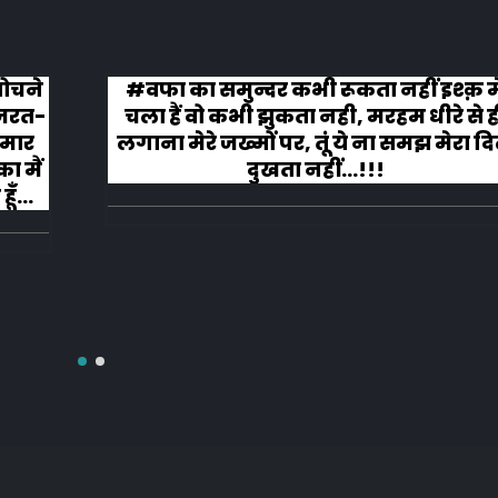
 सोचने
#वफा का समुन्दर कभी रूकता नहीं इश्क़ म
ज़रत-
चला हैं वो कभी झुकता नही, मरहम धीरे से ह
 मार
लगाना मेरे जख्मों पर, तूं ये ना समझ मेरा द
ा मैं
दुखता नहीं...!!!
ूँ