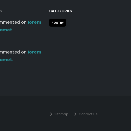
S
CATEGORIES
mmented on
lorem
POETRY
 amet.
mmented on
lorem
 amet.
Sitemap
Contact Us