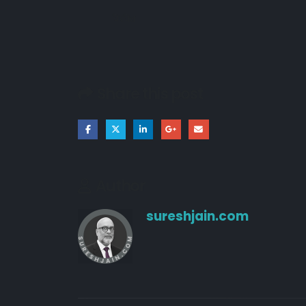
विरक्ति
Share this post
Author
sureshjain.com