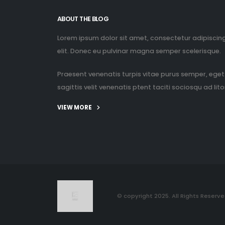
ABOUT THE BLOG
Lorem ipsum dolor sit amet, consectetur adipiscin
elit. Donec eu pulvinar magna semper scelerisque.
Praesent venenatis turpis vitae purus semper, eget
sagittis velit venenatis ptent taciti sociosqu ad litor
VIEW MORE
© copyright 2025. All Rights Reserve