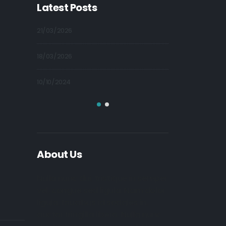
Latest Posts
21/03/2026
09/10/2024
18/03/2026
09/10/2024
10/10/2024
09/10/2024
About Us
Nulla nunc dui, tristique in semper
vel, congue sed ligula. Nam dolor
ligula, faucibus id sodales in,
auctor fringilla libero. Nulla nunc