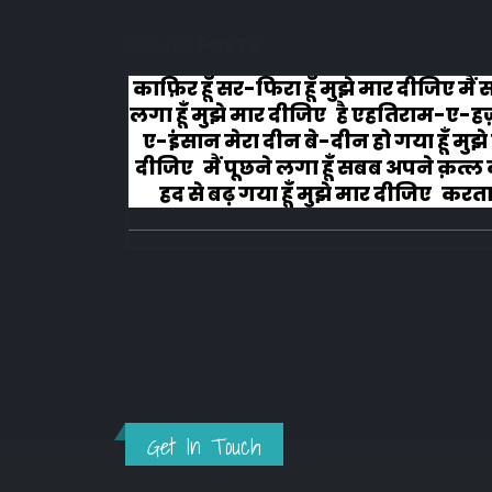
RELATED
POSTS
लोग रोने
काफ़िर हूँ सर-फिरा हूँ मुझे मार दीजिए मैं
लगा हूँ मुझे मार दीजिए है एहतिराम-ए-ह
ए-इंसान मेरा दीन बे-दीन हो गया हूँ मुझे
दीजिए मैं पूछने लगा हूँ सबब अपने क़त्ल क
हद से बढ़ गया हूँ मुझे मार दीजिए करता ह
अहल-ए-जुब्बा-ओ-दस्तार से...
Get In Touch