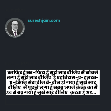
Author
sureshjain.com
RELATED
POSTS
काफ़िर हूँ सर-फिरा हूँ मुझे मार दीजिए मैं सोचने
लगा हूँ मुझे मार दीजिए है एहतिराम-ए-हज़रत-
ए-इंसान मेरा दीन बे-दीन हो गया हूँ मुझे मार
दीजिए मैं पूछने लगा हूँ सबब अपने क़त्ल का मैं
हद से बढ़ गया हूँ मुझे मार दीजिए करता हूँ अहल-
ए-जुब्बा-ओ-दस्तार से...