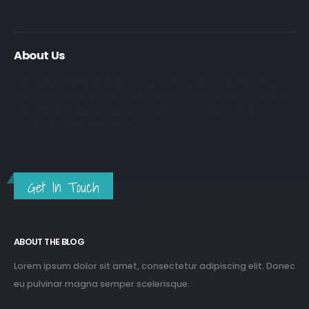
About Us
Nulla nunc dui, tristique in semper vel, congue sed ligula. Nam
dolor ligula, faucibus id sodales in, auctor fringilla libero. Nulla
nunc dui, tristique in semper vel. Nam dolor ligula, faucibus id
sodales in, auctor fringilla libero.
Get In Touch
ABOUT THE BLOG
Lorem ipsum dolor sit amet, consectetur adipiscing elit. Donec
eu pulvinar magna semper scelerisque.