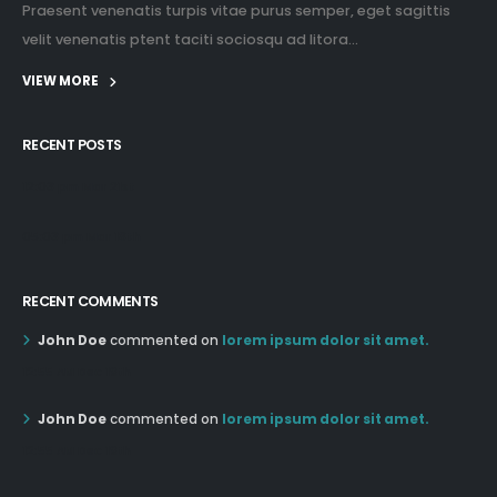
Praesent venenatis turpis vitae purus semper, eget sagittis
velit venenatis ptent taciti sociosqu ad litora...
VIEW MORE
RECENT POSTS
12:03 pm Mar 21st
05:03 pm Mar 18th
RECENT COMMENTS
John Doe
commented on
lorem ipsum dolor sit amet.
12:55 AM Dec 19th
John Doe
commented on
lorem ipsum dolor sit amet.
12:55 AM Dec 19th