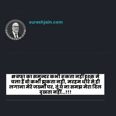
Author
sureshjain.com
RELATED
POSTS
#वफा का समुन्दर कभी रूकता नहीं इश्क़ मे
चला हैं वो कभी झुकता नही, मरहम धीरे से ही
लगाना मेरे जख्मों पर, तूं ये ना समझ मेरा दिल
दुखता नहीं...!!!