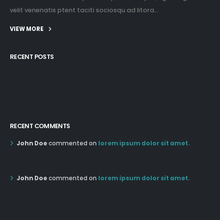
velit venenatis ptent taciti sociosqu ad litora...
VIEW MORE
RECENT POSTS
12:03 pm Mar 21st
05:03 pm Mar 18th
RECENT COMMENTS
John Doe
commented on
lorem ipsum dolor sit amet.
12:55 AM Dec 19th
John Doe
commented on
lorem ipsum dolor sit amet.
12:55 AM Dec 19th