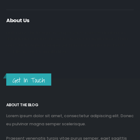
About Us
Nulla nunc dui, tristique in semper vel, congue sed ligula. Nam
dolor ligula, faucibus id sodales in, auctor fringilla libero. Nulla
nunc dui, tristique in semper vel. Nam dolor ligula, faucibus id
sodales in, auctor fringilla libero.
Get In Touch
ABOUT THE BLOG
Lorem ipsum dolor sit amet, consectetur adipiscing elit. Donec
eu pulvinar magna semper scelerisque.
Praesent venenatis turpis vitae purus semper, eget sagittis