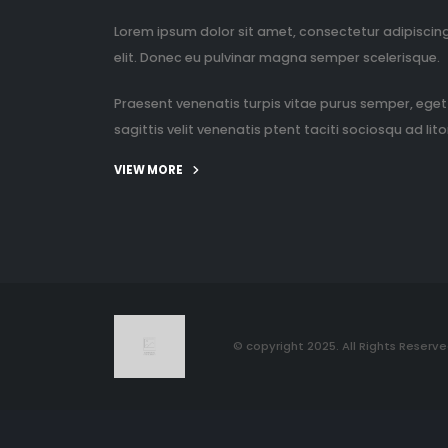
Lorem ipsum dolor sit amet, consectetur adipiscin
elit. Donec eu pulvinar magna semper scelerisque.
Praesent venenatis turpis vitae purus semper, eget
sagittis velit venenatis ptent taciti sociosqu ad litor
VIEW MORE
© copyright 2025. All Rights Reserve