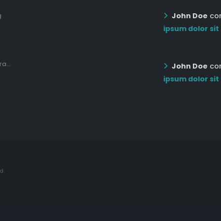
John Doe
co
g
12:03 pm Mar 21st
ipsum dolor sit
05:03 pm Mar 18th
12:55 AM Dec 19th
a...
John Doe
co
ipsum dolor sit
12:55 AM Dec 19th
d.