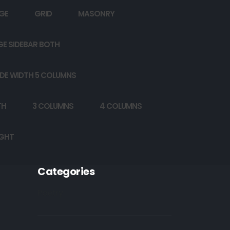
GE
GRID
MASONRY
GE SIDEBAR BOTH
DE WIDTH 5 COLUMNS
TH
3 COLUMNS
4 COLUMNS
IGHT
Categories
Poetry