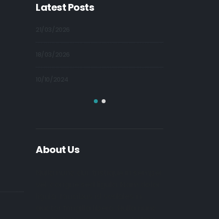
Latest Posts
21/03/2026
09/10/2024
18/03/2026
09/10/2024
10/10/2024
09/10/2024
About Us
Nulla nunc dui, tristique in semper
vel, congue sed ligula. Nam dolor
ligula, faucibus id sodales in,
auctor fringilla libero. Nulla nunc