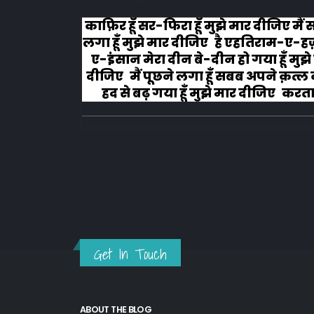
लोग रोने
काफ़िर हूँ सर-फिरा हूँ मुझे मार दीजिए मैं
लगा हूँ मुझे मार दीजिए है एहतिराम-ए-ह
ए-इंसान मेरा दीन बे-दीन हो गया हूँ मुझे
दीजिए मैं पूछने लगा हूँ सबब अपने क़त्ल क
हद से बढ़ गया हूँ मुझे मार दीजिए करता ह
अहल-ए-जुब्बा-ओ-दस्तार से...
Get In Touch
ABOUT THE BLOG