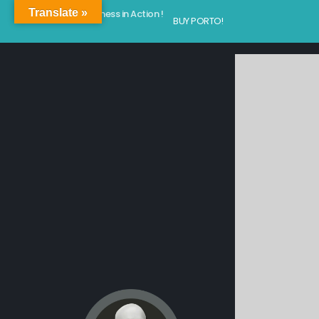
Translate »
Kindness in Action !
BUY PORTO!