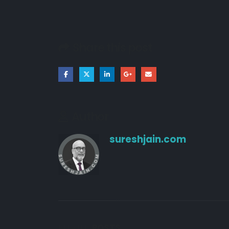
Share this post
Author
sureshjain.com
RELATED
POSTS