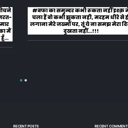
 सोचने
#वफा का समुन्दर कभी रूकता नहीं इश्क़ म
ज़रत-
चला हैं वो कभी झुकता नही, मरहम धीरे से ह
 मार
लगाना मेरे जख्मों पर, तूं ये ना समझ मेरा द
ा मैं
दुखता नहीं...!!!
ूँ
RECENT POSTS
RECENT COMMENT