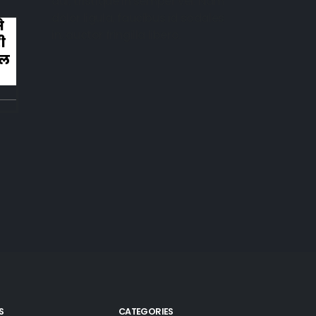
dui, tristique in semper vel. Nam
dolor ligula, faucibus id sodales
े
कहानी ख़त्म हुई और ऐसी ख़त्म हुई कि लोग रोन
in, auctor fringilla libero.
ी
लगे तालियाँ बजाते हुए
िल
S
CATEGORIES