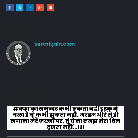
Author
sureshjain.com
RELATED
POSTS
#वफा का समुन्दर कभी रूकता नहीं इश्क़ मे
चला हैं वो कभी झुकता नही, मरहम धीरे से ही
लगाना मेरे जख्मों पर, तूं ये ना समझ मेरा दिल
दुखता नहीं...!!!