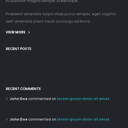
eu pulvinar magna semper scelerisque.
Praesent venenatis turpis vitae purus semper, eget sagittis
velit venenatis ptent taciti sociosqu ad litora...
VIEW MORE
RECENT POSTS
12:03 pm Mar 21st
05:03 pm Mar 18th
RECENT COMMENTS
John Doe
commented on
lorem ipsum dolor sit amet.
12:55 AM Dec 19th
John Doe
commented on
lorem ipsum dolor sit amet.
12:55 AM Dec 19th