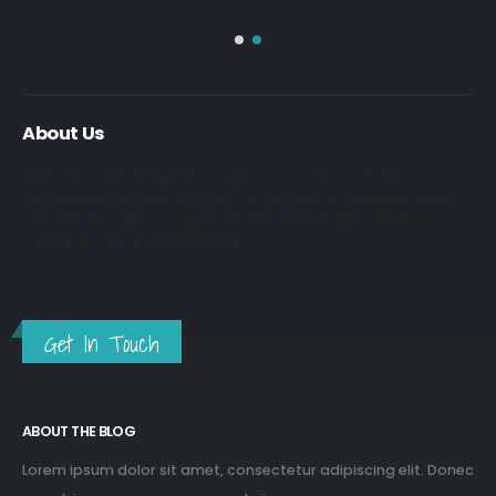
About Us
Nulla nunc dui, tristique in semper vel, congue sed ligula. Nam
dolor ligula, faucibus id sodales in, auctor fringilla libero. Nulla
nunc dui, tristique in semper vel. Nam dolor ligula, faucibus id
sodales in, auctor fringilla libero.
Get In Touch
ABOUT THE BLOG
Lorem ipsum dolor sit amet, consectetur adipiscing elit. Donec