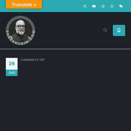
Translate »
ON
COMMENTS OFF
26
"एक पल में मान लेते है कि क़िस्मत में लिखे फ़ैसले बदला नहीं
Jun
करते, लेकिन आप फ़ैसले तो लीजिए क्या पता क़िस्मत ही
बदल जाए!"
~आर्यभट्ट
Share this post