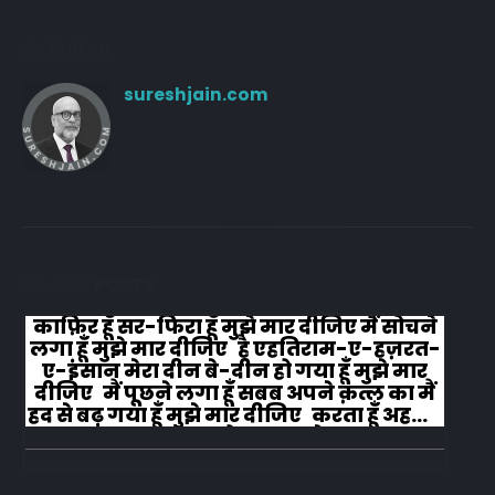
Author
sureshjain.com
RELATED
POSTS
काफ़िर हूँ सर-फिरा हूँ मुझे मार दीजिए मैं सोचने
लगा हूँ मुझे मार दीजिए है एहतिराम-ए-हज़रत-
ए-इंसान मेरा दीन बे-दीन हो गया हूँ मुझे मार
दीजिए मैं पूछने लगा हूँ सबब अपने क़त्ल का मैं
हद से बढ़ गया हूँ मुझे मार दीजिए करता हूँ अहल-
ए-जुब्बा-ओ-दस्तार से...