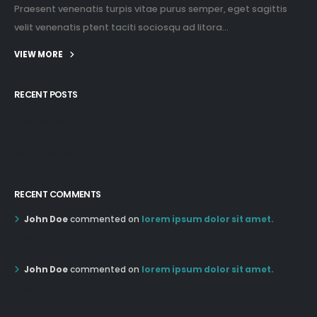
Praesent venenatis turpis vitae purus semper, eget sagittis
velit venenatis ptent taciti sociosqu ad litora...
VIEW MORE
RECENT POSTS
12:03 pm Mar 21st
05:03 pm Mar 18th
RECENT COMMENTS
John Doe
commented on
lorem ipsum dolor sit amet.
12:55 AM Dec 19th
John Doe
commented on
lorem ipsum dolor sit amet.
12:55 AM Dec 19th