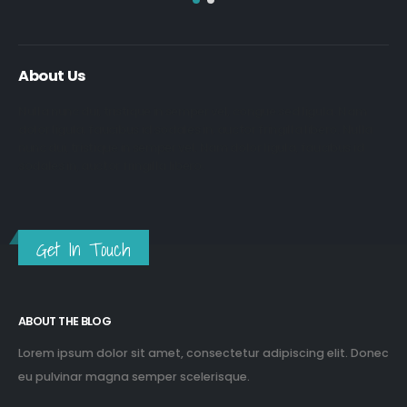
About Us
Nulla nunc dui, tristique in semper vel, congue sed ligula. Nam
dolor ligula, faucibus id sodales in, auctor fringilla libero. Nulla
nunc dui, tristique in semper vel. Nam dolor ligula, faucibus id
sodales in, auctor fringilla libero.
Get In Touch
ABOUT THE BLOG
Lorem ipsum dolor sit amet, consectetur adipiscing elit. Donec
eu pulvinar magna semper scelerisque.