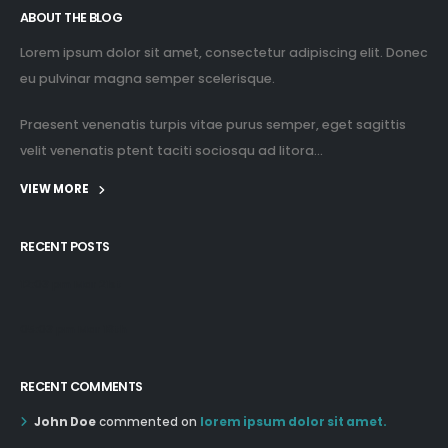
ABOUT THE BLOG
Lorem ipsum dolor sit amet, consectetur adipiscing elit. Donec
eu pulvinar magna semper scelerisque.
Praesent venenatis turpis vitae purus semper, eget sagittis
velit venenatis ptent taciti sociosqu ad litora...
VIEW MORE
RECENT POSTS
12:03 pm Mar 21st
05:03 pm Mar 18th
RECENT COMMENTS
John Doe
commented on
lorem ipsum dolor sit amet.