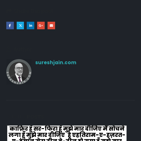
Share this post
Author
sureshjain.com
RELATED
POSTS
काफ़िर हूँ सर-फिरा हूँ मुझे मार दीजिए मैं सोचने
लगा हूँ मुझे मार दीजिए है एहतिराम-ए-हज़रत-