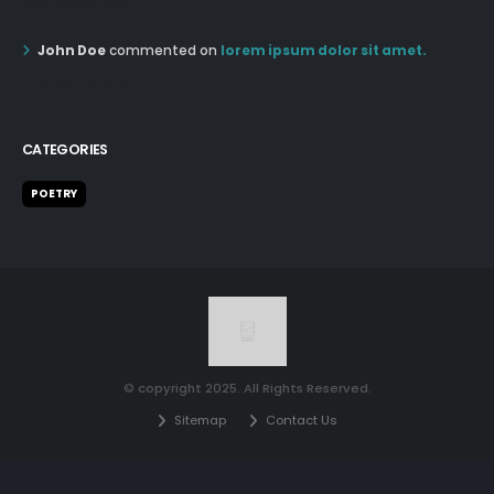
12:55 AM Dec 19th
John Doe
commented on
lorem ipsum dolor sit amet.
12:55 AM Dec 19th
CATEGORIES
POETRY
© copyright 2025. All Rights Reserved.
Sitemap
Contact Us