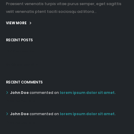
Praesent venenatis turpis vitae purus semper, eget sagittis
velit venenatis ptent taciti sociosqu ad litora...
VIEW MORE
RECENT POSTS
12:03 pm Mar 21st
05:03 pm Mar 18th
RECENT COMMENTS
John Doe
commented on
lorem ipsum dolor sit amet.
12:55 AM Dec 19th
John Doe
commented on
lorem ipsum dolor sit amet.
12:55 AM Dec 19th