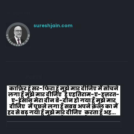
Author
sureshjain.com
RELATED
POSTS
काफ़िर हूँ सर-फिरा हूँ मुझे मार दीजिए मैं सोचने
लगा हूँ मुझे मार दीजिए है एहतिराम-ए-हज़रत-
ए-इंसान मेरा दीन बे-दीन हो गया हूँ मुझे मार
दीजिए मैं पूछने लगा हूँ सबब अपने क़त्ल का मैं
हद से बढ़ गया हूँ मुझे मार दीजिए करता हूँ अहल-
ए-जुब्बा-ओ-दस्तार से...