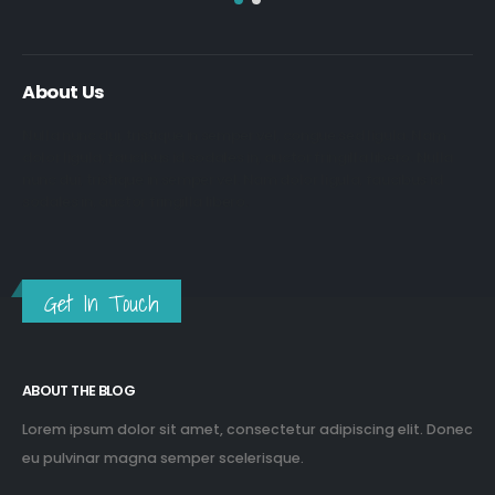
About Us
Nulla nunc dui, tristique in semper vel, congue sed ligula. Nam
dolor ligula, faucibus id sodales in, auctor fringilla libero. Nulla
nunc dui, tristique in semper vel. Nam dolor ligula, faucibus id
sodales in, auctor fringilla libero.
Get In Touch
ABOUT THE BLOG
Lorem ipsum dolor sit amet, consectetur adipiscing elit. Donec
eu pulvinar magna semper scelerisque.