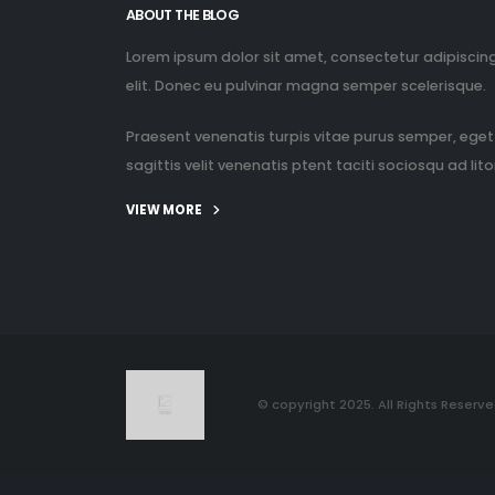
ABOUT THE BLOG
Lorem ipsum dolor sit amet, consectetur adipiscin
elit. Donec eu pulvinar magna semper scelerisque.
Praesent venenatis turpis vitae purus semper, eget
sagittis velit venenatis ptent taciti sociosqu ad litor
VIEW MORE
© copyright 2025. All Rights Reserve