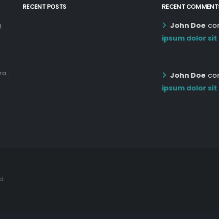
RECENT POSTS
RECENT COMMENT
John Doe
co
g
12:03 pm Mar 21st
ipsum dolor sit
05:03 pm Mar 18th
12:55 AM Dec 19th
a...
John Doe
co
ipsum dolor sit
12:55 AM Dec 19th
d.