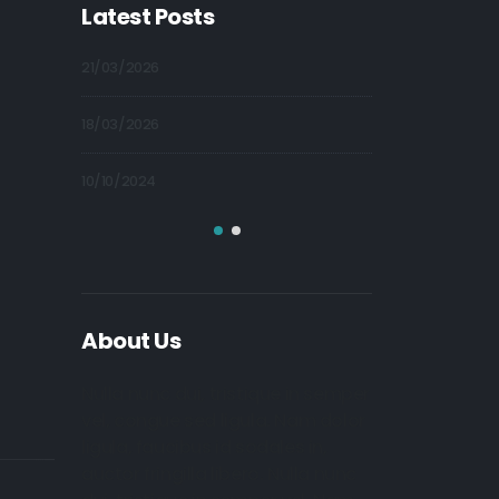
Latest Posts
21/03/2026
09/10/2024
18/03/2026
09/10/2024
10/10/2024
09/10/2024
About Us
Nulla nunc dui, tristique in semper
vel, congue sed ligula. Nam dolor
ligula, faucibus id sodales in,
auctor fringilla libero. Nulla nunc