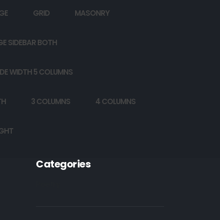
GE
GRID
MASONRY
GE SIDEBAR BOTH
DE WIDTH 5 COLUMNS
TH
3 COLUMNS
4 COLUMNS
IGHT
Categories
Poetry