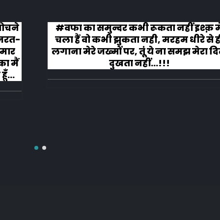
 सोचने
#वफा का समुन्दर कभी रूकता नहीं इश्क़ म
ज़रत-
चला हैं वो कभी झुकता नही, मरहम धीरे से ह
 मार
लगाना मेरे जख्मों पर, तूं ये ना समझ मेरा द
ा मैं
दुखता नहीं...!!!
ूँ