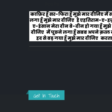
RELATED
POSTS
लोग रोने
काफ़िर हूँ सर-फिरा हूँ मुझे मार दीजिए मैं
लगा हूँ मुझे मार दीजिए है एहतिराम-ए-ह
ए-इंसान मेरा दीन बे-दीन हो गया हूँ मुझे
दीजिए मैं पूछने लगा हूँ सबब अपने क़त्ल क
हद से बढ़ गया हूँ मुझे मार दीजिए करता ह
अहल-ए-जुब्बा-ओ-दस्तार से...
Get In Touch