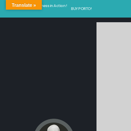
Translate »
Kindness in Action !
BUY PORTO!