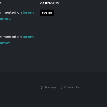
S
CATEGORIES
mmented on
lorem
POETRY
 amet.
mmented on
lorem
 amet.
Sitemap
Contact Us