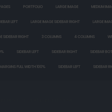
PAGES
PORTFOLIO
LARGE IMAGE
MEDIUM IMA
DEBAR LEFT
LARGE IMAGE SIDEBAR RIGHT
LARGE IMA
E SIDEBAR RIGHT
3 COLUMNS
4 COLUMNS
WI
0%
SIDEBAR LEFT
SIDEBAR RIGHT
SIDEBAR BO
MARGINS FULL WIDTH 100%
SIDEBAR LEFT
SIDEBAR R
ा मिलेगा तो उस मौक़े को गवाँ देंगे हम ..
ो तरसे है हम ..