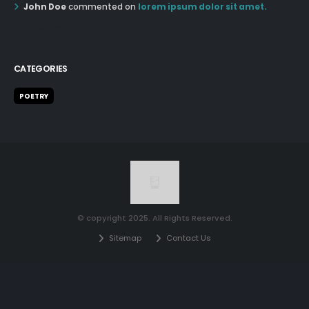
John Doe
commented on
lorem ipsum dolor sit amet.
12:55 AM Dec 19th
CATEGORIES
POETRY
© copyright 2025. All Rights Reserved.
Sitemap
Contact Us