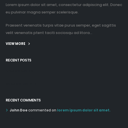
Lorem ipsum dolor sit amet, consectetur adipiscing elit. Donec
eu pulvinar magna semper scelerisque.
Praesent venenatis turpis vitae purus semper, eget sagittis
velit venenatis ptent taciti sociosqu ad litora...
VIEW MORE
RECENT POSTS
12:03 pm Mar 21st
05:03 pm Mar 18th
RECENT COMMENTS
John Doe
commented on
lorem ipsum dolor sit amet.
12:55 AM Dec 19th