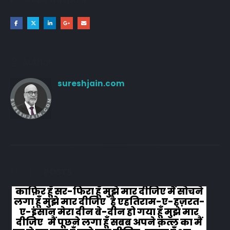
Author
sureshjain.com
RELATED
POSTS
काफ़िर हूँ सर-फिरा हूँ मुझे मार दीजिए मैं सोचने
लगा हूँ मुझे मार दीजिए है एहतिराम-ए-हज़रत-
ए-इंसान मेरा दीन बे-दीन हो गया हूँ मुझे मार
दीजिए मैं पूछने लगा हूँ सबब अपने क़त्ल का मैं