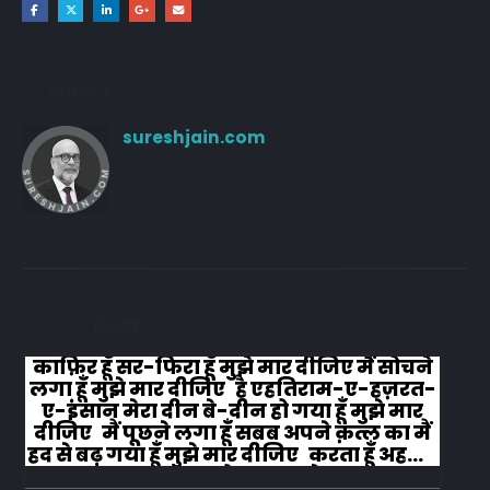
Author
sureshjain.com
RELATED
POSTS
काफ़िर हूँ सर-फिरा हूँ मुझे मार दीजिए मैं सोचने
लगा हूँ मुझे मार दीजिए है एहतिराम-ए-हज़रत-
ए-इंसान मेरा दीन बे-दीन हो गया हूँ मुझे मार
दीजिए मैं पूछने लगा हूँ सबब अपने क़त्ल का मैं
हद से बढ़ गया हूँ मुझे मार दीजिए करता हूँ अहल-
ए-जुब्बा-ओ-दस्तार से...