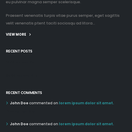
eu pulvinar magna semper scelerisque.
Praesent venenatis turpis vitae purus semper, eget sagittis
velit venenatis ptent taciti sociosqu ad litora...
VIEW MORE
RECENT POSTS
12:03 pm Mar 21st
05:03 pm Mar 18th
RECENT COMMENTS
John Doe
commented on
lorem ipsum dolor sit amet.
12:55 AM Dec 19th
John Doe
commented on
lorem ipsum dolor sit amet.