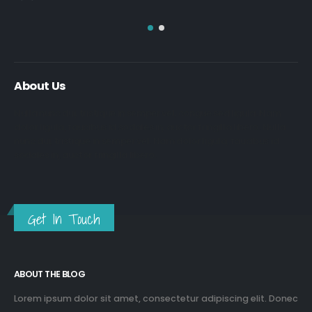
About Us
Nulla nunc dui, tristique in semper vel, congue sed ligula. Nam
dolor ligula, faucibus id sodales in, auctor fringilla libero. Nulla
nunc dui, tristique in semper vel. Nam dolor ligula, faucibus id
sodales in, auctor fringilla libero.
Get In Touch
ABOUT THE BLOG
Lorem ipsum dolor sit amet, consectetur adipiscing elit. Donec