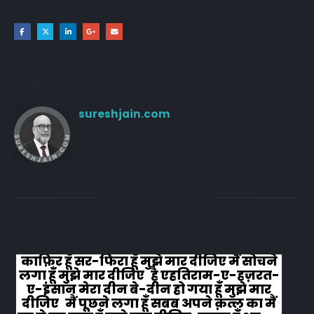
Author
sureshjain.com
RELATED
POSTS
काफ़िर हूँ सर-फिरा हूँ मुझे मार दीजिए मैं सोचने
लगा हूँ मुझे मार दीजिए है एहतिराम-ए-हज़रत-
ए-इंसान मेरा दीन बे-दीन हो गया हूँ मुझे मार
दीजिए मैं पूछने लगा हूँ सबब अपने क़त्ल का मैं