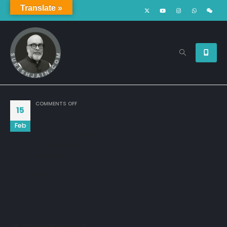
Translate »
ON
COMMENTS OFF
15
Feb
कुछ सामान हुआ इधर उधर 

फिर से सम्भाल कर रख दिया 

पर नुक़सान ना हुआ 

हालाँकि तूफ़ान तेज था 

और मैं जानती थी 

कि वो ज़िद्दी है …… 
Share this post