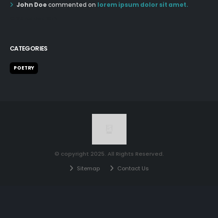
John Doe
commented on
lorem ipsum dolor sit amet.
12:55 AM Dec 19th
CATEGORIES
POETRY
© copyright 2025. All Rights Reserved.
Sitemap
Contact Us