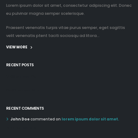
Lorem ipsum dolor sit amet, consectetur adipiscing elit. Donec
eu pulvinar magna semper scelerisque.
Praesent venenatis turpis vitae purus semper, eget sagittis
velit venenatis ptent taciti sociosqu ad litora...
VIEW MORE
RECENT POSTS
12:03 pm Mar 21st
05:03 pm Mar 18th
RECENT COMMENTS
John Doe
commented on
lorem ipsum dolor sit amet.
12:55 AM Dec 19th