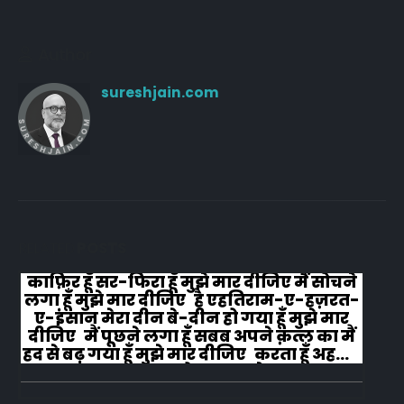
Author
sureshjain.com
RELATED
POSTS
काफ़िर हूँ सर-फिरा हूँ मुझे मार दीजिए मैं सोचने
लगा हूँ मुझे मार दीजिए है एहतिराम-ए-हज़रत-
ए-इंसान मेरा दीन बे-दीन हो गया हूँ मुझे मार
दीजिए मैं पूछने लगा हूँ सबब अपने क़त्ल का मैं
हद से बढ़ गया हूँ मुझे मार दीजिए करता हूँ अहल-
ए-जुब्बा-ओ-दस्तार से...