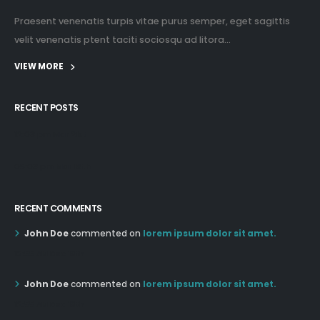
Praesent venenatis turpis vitae purus semper, eget sagittis
velit venenatis ptent taciti sociosqu ad litora...
VIEW MORE
RECENT POSTS
12:03 pm Mar 21st
05:03 pm Mar 18th
RECENT COMMENTS
John Doe
commented on
lorem ipsum dolor sit amet.
12:55 AM Dec 19th
John Doe
commented on
lorem ipsum dolor sit amet.
12:55 AM Dec 19th