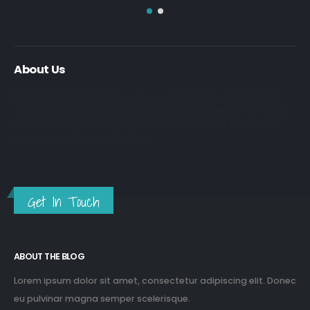
About Us
Nulla nunc dui, tristique in semper vel, congue sed ligula. Nam
dolor ligula, faucibus id sodales in, auctor fringilla libero. Nulla
nunc dui, tristique in semper vel. Nam dolor ligula, faucibus id
sodales in, auctor fringilla libero.
Get In Touch
ABOUT THE BLOG
Lorem ipsum dolor sit amet, consectetur adipiscing elit. Donec
eu pulvinar magna semper scelerisque.