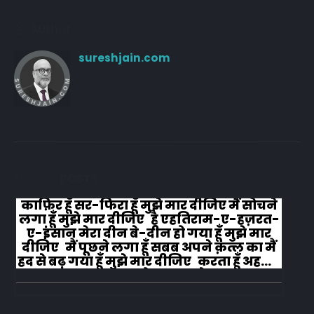
Author
sureshjain.com
RELATED
POSTS
काफ़िर हूँ सर-फिरा हूँ मुझे मार दीजिए मैं सोचने
लगा हूँ मुझे मार दीजिए है एहतिराम-ए-हज़रत-
ए-इंसान मेरा दीन बे-दीन हो गया हूँ मुझे मार
दीजिए मैं पूछने लगा हूँ सबब अपने क़त्ल का मैं
हद से बढ़ गया हूँ मुझे मार दीजिए करता हूँ अहल-
ए-जुब्बा-ओ-दस्तार से...