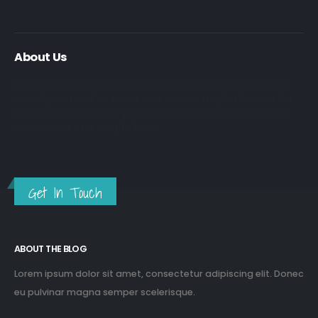
About Us
Nulla nunc dui, tristique in semper vel, congue sed ligula. Nam
dolor ligula, faucibus id sodales in, auctor fringilla libero. Nulla
nunc dui, tristique in semper vel. Nam dolor ligula, faucibus id
sodales in, auctor fringilla libero.
Get In Touch
ABOUT THE BLOG
Lorem ipsum dolor sit amet, consectetur adipiscing elit. Donec
eu pulvinar magna semper scelerisque.