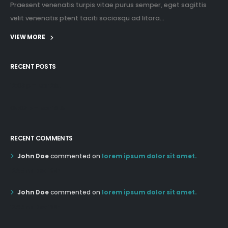
Praesent venenatis turpis vitae purus semper, eget sagittis
velit venenatis ptent taciti sociosqu ad litora...
VIEW MORE
RECENT POSTS
12:03 pm Mar 21st
05:03 pm Mar 18th
RECENT COMMENTS
John Doe
commented on
lorem ipsum dolor sit amet.
12:55 AM Dec 19th
John Doe
commented on
lorem ipsum dolor sit amet.
12:55 AM Dec 19th