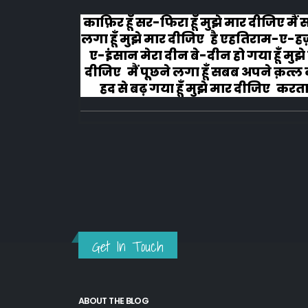
लोग रोने
काफ़िर हूँ सर-फिरा हूँ मुझे मार दीजिए मैं
लगा हूँ मुझे मार दीजिए है एहतिराम-ए-ह
ए-इंसान मेरा दीन बे-दीन हो गया हूँ मुझे
दीजिए मैं पूछने लगा हूँ सबब अपने क़त्ल क
हद से बढ़ गया हूँ मुझे मार दीजिए करता ह
अहल-ए-जुब्बा-ओ-दस्तार से...
Get In Touch
ABOUT THE BLOG