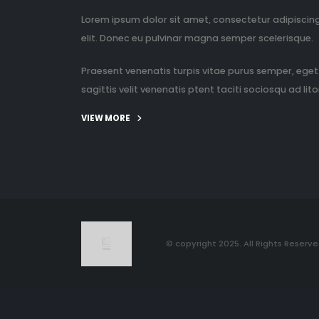
Lorem ipsum dolor sit amet, consectetur adipiscin
elit. Donec eu pulvinar magna semper scelerisque.
Praesent venenatis turpis vitae purus semper, eget
sagittis velit venenatis ptent taciti sociosqu ad litor
VIEW MORE
© copyright 2025. All Rights Reserve