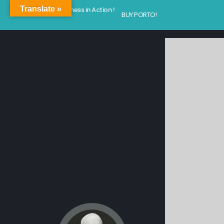
Translate »
Kindness in Action !
BUY PORTO!