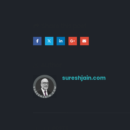
Share this post
Author
sureshjain.com
RELATED
POSTS