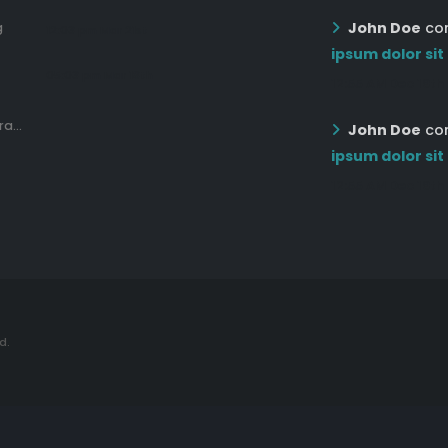
John Doe
co
g
12:03 pm Mar 21st
ipsum dolor sit
05:03 pm Mar 18th
12:55 AM Dec 19th
a...
John Doe
co
ipsum dolor sit
12:55 AM Dec 19th
d.