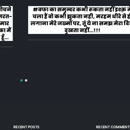
 सोचने
#वफा का समुन्दर कभी रूकता नहीं इश्क़ म
ज़रत-
चला हैं वो कभी झुकता नही, मरहम धीरे से ह
 मार
लगाना मेरे जख्मों पर, तूं ये ना समझ मेरा द
ा मैं
दुखता नहीं...!!!
ूँ
RECENT POSTS
RECENT COMMENT