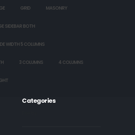
GE
GRID
MASONRY
GE SIDEBAR BOTH
DE WIDTH 5 COLUMNS
TH
3 COLUMNS
4 COLUMNS
IGHT
Categories
Poetry