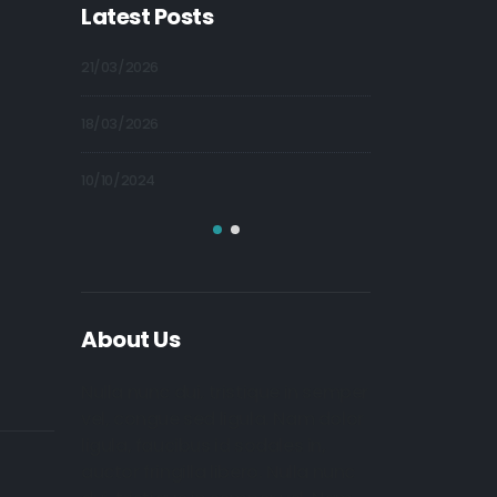
Latest Posts
21/03/2026
09/10/2024
18/03/2026
09/10/2024
10/10/2024
09/10/2024
About Us
Nulla nunc dui, tristique in semper
vel, congue sed ligula. Nam dolor
ligula, faucibus id sodales in,
auctor fringilla libero. Nulla nunc