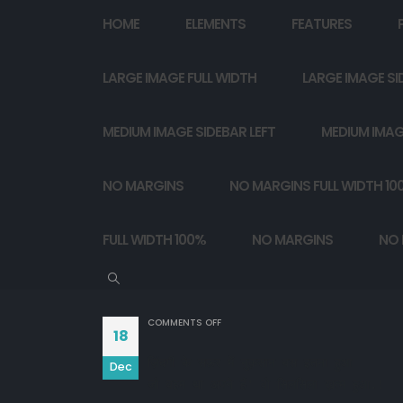
HOME
ELEMENTS
FEATURES
LARGE IMAGE FULL WIDTH
LARGE IMAGE SI
MEDIUM IMAGE SIDEBAR LEFT
MEDIUM IMAG
NO MARGINS
NO MARGINS FULL WIDTH 10
FULL WIDTH 100%
NO MARGINS
NO 
ON
COMMENTS OFF
18
ज़िंदगी के सफ़र में नुक़सान बस इतना हुआ

Dec
जो वहम था अपने हैं' वो सिलसिला ख़त्म हुआ.!